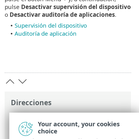
pulse
Desactivar supervisión del dispositivo
o
Desactivar auditoría de aplicaciones
.
Supervisión del dispositivo
•
Auditoría de aplicación
•
Direcciones
Ayuda en línea de ESET
>
ESET Mobile
Security
>
Trabajar con ESET Mobile
Your account, your cookies
Security > Auditoría de seguridad
choice