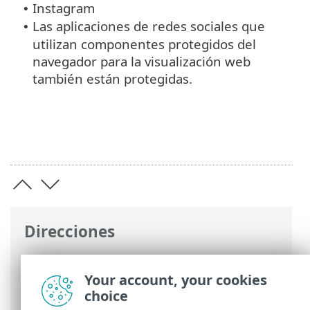
Instagram
•
Las aplicaciones de redes sociales que
•
utilizan componentes protegidos del
navegador para la visualización web
también están protegidas.
Direcciones
Ayuda en línea de ESET
>
ESET Mobile
Security
>
Trabajar con ESET Mobile
Your account, your cookies
Security > Antiphishing
choice