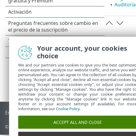
Auditoría
•
Your account, your cookies
choice
We and our partners use cookies to give you the best optimize
online experience, analyze our website traffic, and serve you wit
personalized ads. You can agree to the collection of all cookies b
clicking "Accept all and close", decline all non-essential cookies b
choosing "Accept essential cookies only", or adjust your cooki
settings by clicking "Manage cookies". You also have the right t
withdraw your consent or change your cookie preference
anytime by clicking the "Manage cookies" link in our websit
footer or in your account settings (if available). For mor
information, see our
Cookie Policy
.
End of Life
Base de conocimiento de ESET
Foro de ESET
ES
ACCEPT ALL AND CLOSE
© 1992 - 2026 ESET, spol. s r.o. - Todos los derechos reservados.