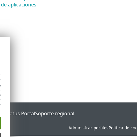
 de aplicaciones
d
h
y
y
e
o
s
e
e
ET Status Portal
Soporte regional
Administrar perfiles
Política de co