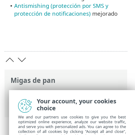
Antismishing (protección por SMS y
•
protección de notificaciones)
mejorado
Migas de pan
Ayuda en línea de ESET
>
ESET Mobile
Security
>
ESET Mobile Security
Your account, your cookies
Introducción
> Novedades
choice
We and our partners use cookies to give you the best
optimized online experience, analyze our website traffic,
and serve you with personalized ads. You can agree to the
collection of all cookies by clicking "Accept all and close",