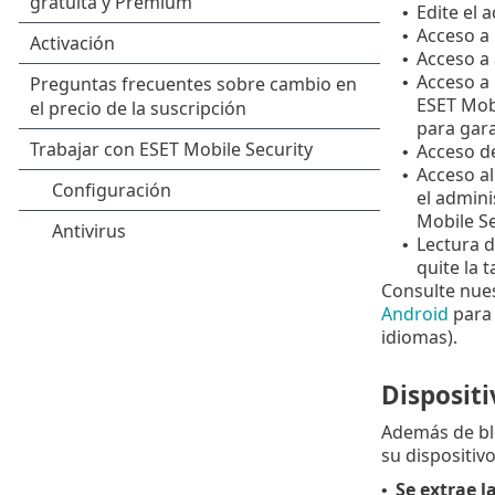
Edite el 
•
Acceso a 
•
Acceso a 
•
Acceso a 
•
ESET Mobi
para gara
Acceso de
•
Acceso al
•
el admini
Mobile Se
Lectura d
•
quite la t
Consulte nue
Android
para 
idiomas).
Disposit
Además de bl
su dispositiv
Se extrae l
•