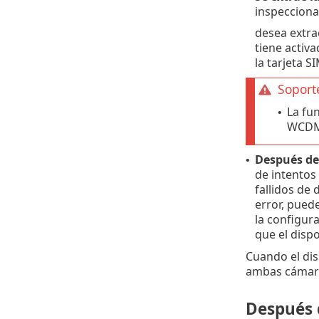
inspecciona
desea extra
tiene activ
la tarjeta S
Soport
La fu
•
WCDMA
Después de 
•
de intentos 
fallidos de 
error, pued
la configura
que el dispo
Cuando el dis
ambas cámaras
Después d