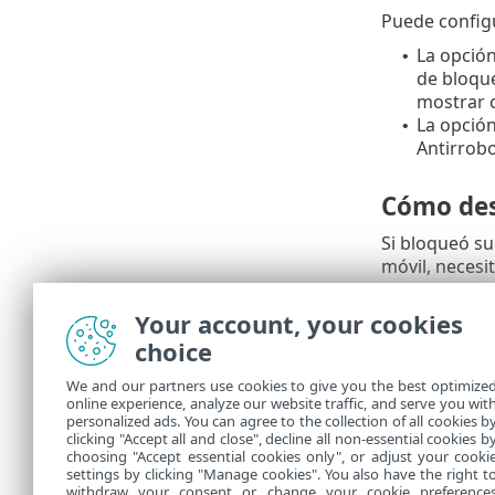
Puede configu
La opció
•
de bloque
mostrar c
La opció
•
Antirrobo
Cómo des
Si bloqueó su
móvil, neces
Desblo
Your account, your cookies
Si la c
choice
de esa 
We and our partners use cookies to give you the best optimize
online experience, analyze our website traffic, and serve you wit
Para obtener 
personalized ads. You can agree to the collection of all cookies b
conocimiento
clicking "Accept all and close", decline all non-essential cookies b
choosing "Accept essential cookies only", or adjust your cooki
settings by clicking "Manage cookies". You also have the right t
withdraw your consent or change your cookie preference