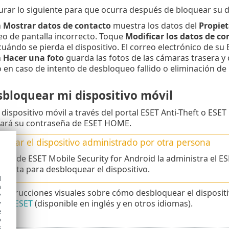
rar lo siguiente para que ocurra después de bloquear su di
n
Mostrar datos de contacto
muestra los datos del
Propiet
o de pantalla incorrecto. Toque
Modificar los datos de co
uándo se pierda el dispositivo. El correo electrónico de 
n
Hacer una foto
guarda las fotos de las cámaras trasera y de
 en caso de intento de desbloqueo fallido o eliminación de l
bloquear mi dispositivo móvil
 dispositivo móvil a través del portal ESET Anti-Theft o ESE
itará su contraseña de ESET HOME.
quear el dispositivo administrado por otra persona
uenta de ESET Mobile Security for Android la administra el 
cuenta para desbloquear el dispositivo.
d
h
instrucciones visuales sobre cómo desbloquear el dispositiv
y
 de ESET
(disponible en inglés y en otros idiomas).
y
e
o
s