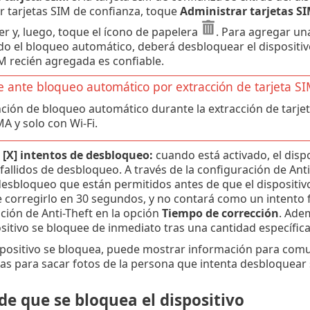
r tarjetas SIM de confianza, toque
Administrar tarjetas S
er y, luego, toque el ícono de papelera
. Para agregar una
ado el bloqueo automático, deberá desbloquear el dispositiv
IM recién agregada es confiable.
e ante bloqueo automático por extracción de tarjeta S
nción de bloqueo automático durante la extracción de tarje
 y solo con Wi-Fi.
[X] intentos de desbloqueo:
cuando está activado, el disp
fallidos de desbloqueo. A través de la configuración de Anti
desbloqueo que están permitidos antes de que el dispositivo 
e corregirlo en 30 segundos, y no contará como un intento 
ción de Anti-Theft en la opción
Tiempo de corrección
. Ade
sitivo se bloquee de inmediato tras una cantidad específica 
positivo se bloquea, puede mostrar información para comuni
 para sacar fotos de la persona que intenta desbloquear s
e que se bloquea el dispositivo