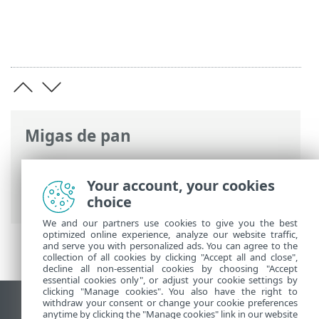
Migas de pan
Ayuda en línea de ESET
>
ESET Mobile
Security
>
Trabajar con ESET Mobile
Your account, your cookies
Security > Anti-Phishing
choice
We and our partners use cookies to give you the best
optimized online experience, analyze our website traffic,
and serve you with personalized ads. You can agree to the
collection of all cookies by clicking "Accept all and close",
decline all non-essential cookies by choosing "Accept
essential cookies only", or adjust your cookie settings by
clicking "Manage cookies". You also have the right to
withdraw your consent or change your cookie preferences
Ver sitio del escritorio
anytime by clicking the "Manage cookies" link in our website