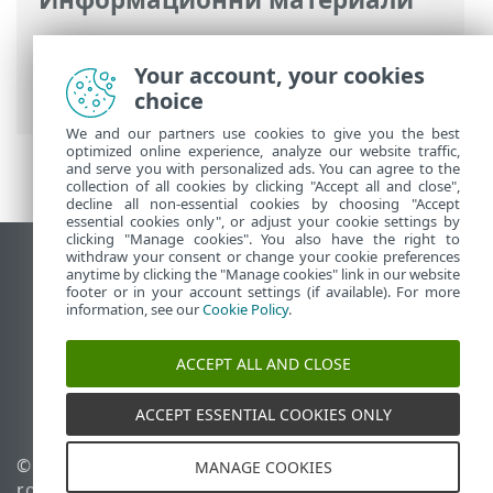
Онлайн помощ на ESET
>
ESET Mobile
Security
>
Функции на безплатен и
Your account, your cookies
премиум абонамент
choice
We and our partners use cookies to give you the best
optimized online experience, analyze our website traffic,
and serve you with personalized ads. You can agree to the
collection of all cookies by clicking "Accept all and close",
decline all non-essential cookies by choosing "Accept
essential cookies only", or adjust your cookie settings by
clicking "Manage cookies". You also have the right to
withdraw your consent or change your cookie preferences
Преглед на настолна версия на сайт
anytime by clicking the "Manage cookies" link in our website
footer or in your account settings (if available). For more
End of Life
information, see our
Cookie Policy
.
База със знания на ESET
Форум на ESET
ACCEPT ALL AND CLOSE
ESET Status Portal
Регионална поддръжка
ACCEPT ESSENTIAL COOKIES ONLY
© 1992 - 2026 ESET, spol. s
Управление на
MANAGE COOKIES
r.o. – всички права
бисквитките