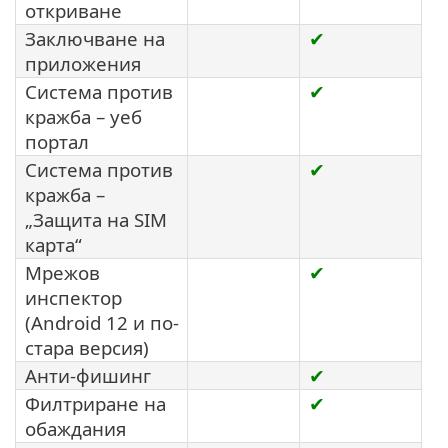
откриване
Заключване на
✔
приложения
Система против
✔
кражба – уеб
портал
Система против
✔
кражба –
„Защита на SIM
карта“
Мрежов
✔
инспектор
(Android 12 и по-
стара версия)
Анти-фишинг
✔
Филтриране на
✔
обаждания