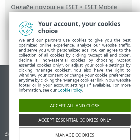
Онлайн помощ на ESET
>
ESET Mobile
Security
>
Работа с ESET Mobile Security
>
Антивирусна защита
> Дневници на
Your account, your cookies
сканирането
choice
We and our partners use cookies to give you the best
optimized online experience, analyze our website traffic,
and serve you with personalized ads. You can agree to the
collection of all cookies by clicking "Accept all and close",
decline all non-essential cookies by choosing "Accept
essential cookies only", or adjust your cookie settings by
clicking "Manage cookies". You also have the right to
withdraw your consent or change your cookie preferences
Преглед на настолна версия на сайт
anytime by clicking the "Manage cookies" link in our website
footer or in your account settings (if available). For more
End of Life
information, see our
Cookie Policy
.
База със знания на ESET
Форум на ESET
ACCEPT ALL AND CLOSE
ESET Status Portal
Регионална поддръжка
ACCEPT ESSENTIAL COOKIES ONLY
© 1992 - 2026 ESET, spol. s
Управление на
MANAGE COOKIES