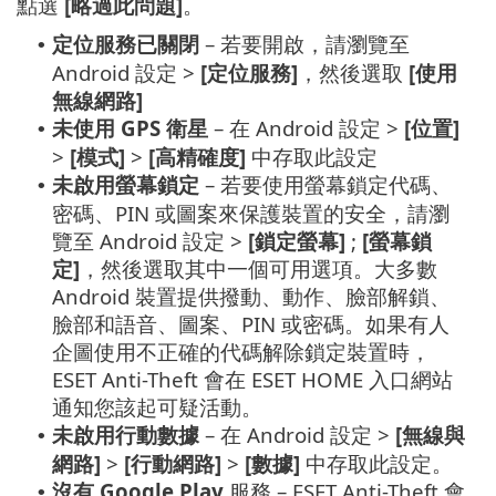
點選
[略過此問題]
。
定位服務已關閉
– 若要開啟，請瀏覽至
•
Android 設定 >
[定位服務]
，然後選取
[使用
無線網路]
未使用 GPS 衛星
– 在 Android 設定 >
[位置]
•
>
[模式]
>
[高精確度]
中存取此設定
未啟用螢幕鎖定
– 若要使用螢幕鎖定代碼、
•
密碼、PIN 或圖案來保護裝置的安全，請瀏
覽至 Android 設定 >
[鎖定螢幕]
;
[螢幕鎖
定]
，然後選取其中一個可用選項。大多數
Android 裝置提供撥動、動作、臉部解鎖、
臉部和語音、圖案、PIN 或密碼。如果有人
企圖使用不正確的代碼解除鎖定裝置時，
ESET Anti-Theft
會在 ESET HOME 入口網站
通知您該起可疑活動。
未啟用行動數據
– 在 Android 設定 >
[無線與
•
網路]
>
[行動網路]
>
[數據]
中存取此設定。
沒有 Google Play
服務 –
ESET Anti-Theft
會
•