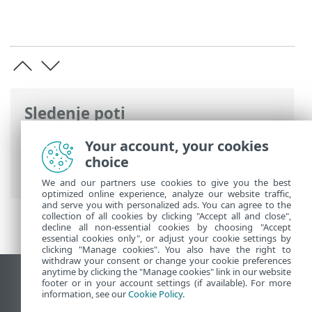
Sledenje poti
Spletna pomoč družbe ESET
>
ESET
Your account, your cookies
Mobile Security
>
Delo s programom ESET
choice
Mobile Security > Dnevnik dejavnosti
We and our partners use cookies to give you the best
optimized online experience, analyze our website traffic,
and serve you with personalized ads. You can agree to the
collection of all cookies by clicking "Accept all and close",
decline all non-essential cookies by choosing "Accept
essential cookies only", or adjust your cookie settings by
clicking "Manage cookies". You also have the right to
withdraw your consent or change your cookie preferences
anytime by clicking the "Manage cookies" link in our website
Prikaz mesta na namizju
footer or in your account settings (if available). For more
information, see our
Cookie Policy
.
End of Life