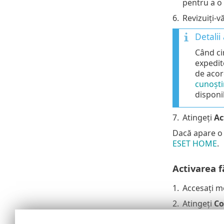
pentru a o 
6.
Revizuiți-v
Detalii
Când ci
expedit
de acor
cunoști
disponib
7.
Atingeți
Ac
Dacă apare o 
ESET HOME
.
Activarea 
1.
Accesați m
2.
Atingeți
Co
3.
În secțiun