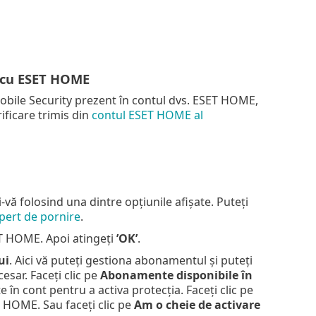
t cu ESET HOME
obile Security prezent în contul dvs. ESET HOME,
ificare trimis din
contul ESET HOME al
-vă folosind una dintre opțiunile afișate. Puteți
xpert de pornire
.
ET HOME. Apoi atingeți
’OK’
.
ui
. Aici vă puteți gestiona abonamentul și puteți
sar. Faceți clic pe
Abonamente disponibile în
în cont pentru a activa protecția. Faceți clic pe
T HOME. Sau faceți clic pe
Am o cheie de activare