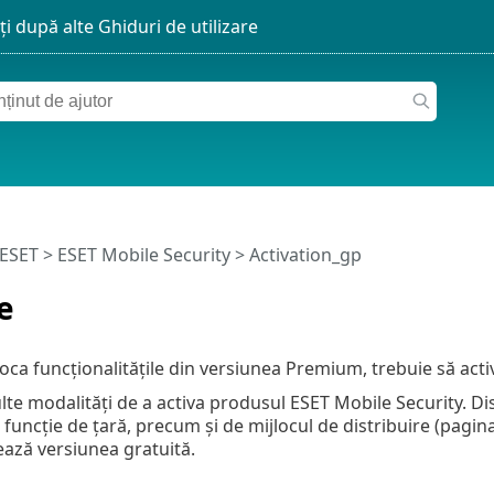
 ESET
>
ESET Mobile Security
>
Activation_gp
e
oca funcționalitățile din versiunea Premium, trebuie să acti
lte modalități de a activa produsul ESET Mobile Security. D
n funcţie de ţară, precum şi de mijlocul de distribuire (pagi
ează versiunea gratuită.