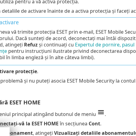
utiliza pentru a vă activa protecția.
ă detaliile de activare înainte de a activa protecția și faceți a
 activare
neva vă trimite protecția ESET prin e-mail, ESET Mobile Secu
orului. Dacă sunteți de acord, deconectați mai întâi dispozi
d, atingeți
Refuz
și continuați cu
Expertul de pornire, pasul
nțe
pentru instrucțiuni ilustrate privind deconectarea dispoz
il în limba engleză și în alte câteva limbi).
tivare protecție
.
problemă și nu puteți asocia ESET Mobile Security la contul
fără ESET HOME
eniul principal atingând butonul de meniu
.
nectați-vă la ESET HOME
în secțiunea
Cont
.
ea
Abonament
, atingeți
Vizualizați detaliile abonamentul