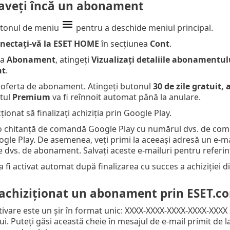
aveți încă un abonament
utonul de meniu
pentru a deschide meniul principal.
nectați-vă la ESET HOME
în secțiunea
Cont
.
ea
Abonament
, atingeți
Vizualizați detaliile abonamentul
nt
.
n oferta de abonament. Atingeți butonul
30 de zile gratuit, 
tul
Premium
va fi reînnoit automat până la anulare.
cționat să finalizați achiziția prin Google Play.
 o chitanță de comandă Google Play cu numărul dvs. de coma
le Play. De asemenea, veți primi la aceeași adresă un e-mai
e dvs. de abonament. Salvați aceste e-mailuri pentru referinț
 fi activat automat după finalizarea cu succes a achiziției d
 achiziționat un abonament prin ESET.c
ivare este un șir în format unic: XXXX-XXXX-XXXX-XXXX-XXXX ș
. Puteți găsi această cheie în mesajul de e-mail primit de 