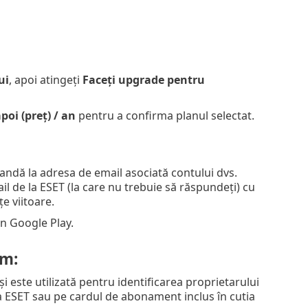
ui
, apoi atingeți
Faceți upgrade pentru
apoi (preț) / an
pentru a confirma planul selectat.
ndă la adresa de email asociată contului dvs.
l de la ESET (la care nu trebuie să răspundeți) cu
e viitoare.
in Google Play.
om:
i este utilizată pentru identificarea proprietarului
la ESET sau pe cardul de abonament inclus în cutia