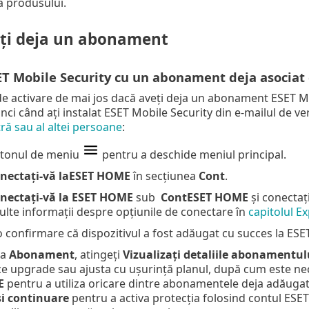
a produsului.
ți deja un abonament
SET Mobile Security cu un abonament deja asocia
de activare de mai jos dacă aveți deja un abonament ESET M
ci când ați instalat ESET Mobile Security din e-mailul de ver
ă sau al altei persoane
:
utonul de meniu
pentru a deschide meniul principal.
nectați-vă laESET HOME
în secțiunea
Cont
.
nectați-vă la ESET HOME
sub
ContESET HOME
și conectați
ulte informații despre opțiunile de conectare în
capitolul E
o confirmare că dispozitivul a fost adăugat cu succes la ES
ea
Abonament
, atingeți
Vizualizați detaliile abonamentul
ce upgrade sau ajusta cu ușurință planul, după cum este nece
E
pentru a utiliza oricare dintre abonamentele deja adăugate 
și continuare
pentru a activa protecția folosind contul ESE