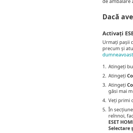
de ambalare 
Dacă ave
Activați E
Urmați pașii 
precum și atun
dumneavoastr
1.
Atingeți b
2.
Atingeți
Co
3.
Atingeți
Co
găsi mai m
4.
Veți primi 
5.
În secțiun
reînnoi, fa
ESET HOM
Selectare 