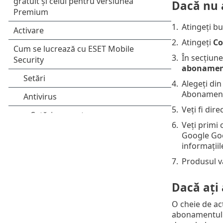
Dacă nu 
1.
Atingeți b
2.
Atingeți
Co
3.
În secțiun
aboname
4.
Alegeți di
Abonamen
5.
Veți fi dire
6.
Veți primi
Google Goog
informațiil
7.
Produsul va
Dacă ați
O cheie de act
abonamentului