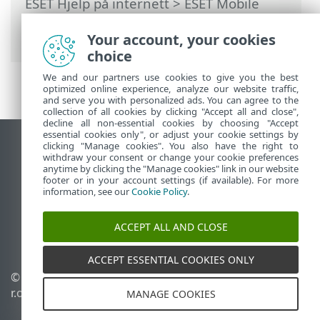
ESET Hjelp på internett
>
ESET Mobile
Security
>
Arbeide med ESET Mobile
Security > Virusbeskyttelse
Your account, your cookies
choice
We and our partners use cookies to give you the best
optimized online experience, analyze our website traffic,
and serve you with personalized ads. You can agree to the
collection of all cookies by clicking "Accept all and close",
decline all non-essential cookies by choosing "Accept
essential cookies only", or adjust your cookie settings by
clicking "Manage cookies". You also have the right to
Se fullversjon av siden
withdraw your consent or change your cookie preferences
End of Life
anytime by clicking the "Manage cookies" link in our website
footer or in your account settings (if available). For more
ESET Kunnskapsbase
information, see our
Cookie Policy
.
ESET Forum
ESET Status Portal
ACCEPT ALL AND CLOSE
Lokal støtte
ACCEPT ESSENTIAL COOKIES ONLY
©
1992-2026
ESET, spol. s
Administrer
r.o. – Med enerett.
informasjonskapsler
MANAGE COOKIES
Retningslinjer for