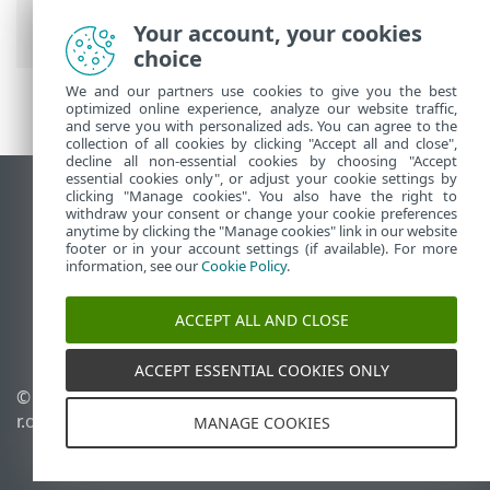
Security
>
Arbeide med ESET Mobile
Security > Anti-Phishing
Your account, your cookies
choice
We and our partners use cookies to give you the best
optimized online experience, analyze our website traffic,
and serve you with personalized ads. You can agree to the
collection of all cookies by clicking "Accept all and close",
decline all non-essential cookies by choosing "Accept
essential cookies only", or adjust your cookie settings by
clicking "Manage cookies". You also have the right to
Se fullversjon av siden
withdraw your consent or change your cookie preferences
End of Life
anytime by clicking the "Manage cookies" link in our website
footer or in your account settings (if available). For more
ESET Kunnskapsbase
information, see our
Cookie Policy
.
ESET Forum
ESET Status Portal
ACCEPT ALL AND CLOSE
Lokal støtte
ACCEPT ESSENTIAL COOKIES ONLY
©
1992-2026
ESET, spol. s
Administrer
r.o. – Med enerett.
informasjonskapsler
MANAGE COOKIES
Retningslinjer for
informasjonskapsler