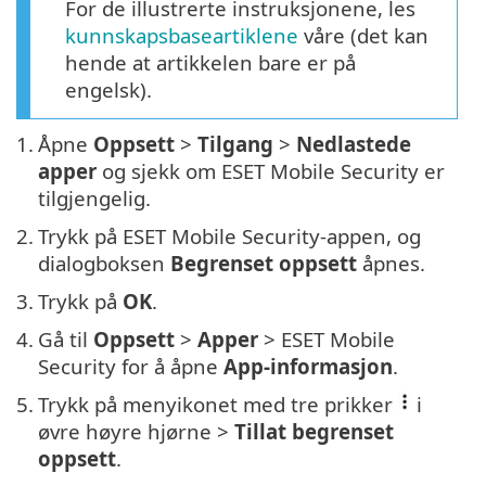
For de illustrerte instruksjonene, les
kunnskapsbaseartiklene
våre (det kan
hende at artikkelen bare er på
engelsk).
1.
Åpne
Oppsett
>
Tilgang
>
Nedlastede
apper
og sjekk om ESET Mobile Security er
tilgjengelig.
2.
Trykk på ESET Mobile Security-appen, og
dialogboksen
Begrenset oppsett
åpnes.
3.
Trykk på
OK
.
4.
Gå til
Oppsett
>
Apper
> ESET Mobile
Security for å åpne
App-informasjon
.
5.
Trykk på menyikonet med tre prikker
i
øvre høyre hjørne >
Tillat begrenset
oppsett
.