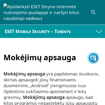
ESET Mobile Security – Turinys
Mokėjimų apsauga
Mokėjimų apsauga
yra papildomas sluoksnis,
skirtas apsaugoti jūsų finansiniams
duomenims „Android“ įrenginiuose nuo
išplėstinio sukčiavimo apsimetant ir kitų
grėsmių.
Mokėjimų apsauga
apsaugo, kad
kitos programos nepastebėtų jūsų apsaugotų