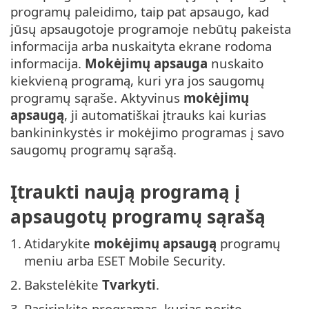
programų paleidimo, taip pat apsaugo, kad
jūsų apsaugotoje programoje nebūtų pakeista
informacija arba nuskaityta ekrane rodoma
informacija.
Mokėjimų apsauga
nuskaito
kiekvieną programą, kuri yra jos saugomų
programų sąraše. Aktyvinus
mokėjimų
apsaugą
, ji automatiškai įtrauks kai kurias
bankininkystės ir mokėjimo programas į savo
saugomų programų sąrašą.
Įtraukti naują programą į
apsaugotų programų sąrašą
1.
Atidarykite
mokėjimų apsaugą
programų
meniu arba ESET Mobile Security.
2.
Bakstelėkite
Tvarkyti
.
3.
Pasirinkite programas, kurias norite