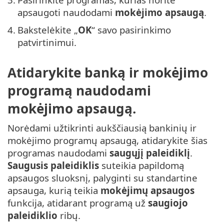
apsaugoti naudodami
mokėjimo apsaugą
.
4.
Bakstelėkite „
OK
“ savo pasirinkimo
patvirtinimui.
Atidarykite banką ir mokėjimo
programą naudodami
mokėjimo apsaugą.
Norėdami užtikrinti aukščiausią bankinių ir
mokėjimo programų apsaugą, atidarykite šias
programas naudodami
saugųjį paleidiklį
.
Saugusis paleidiklis
suteikia papildomą
apsaugos sluoksnį, palyginti su standartine
apsauga, kurią teikia
mokėjimų apsaugos
funkcija, atidarant programą už
saugiojo
paleidiklio
ribų.