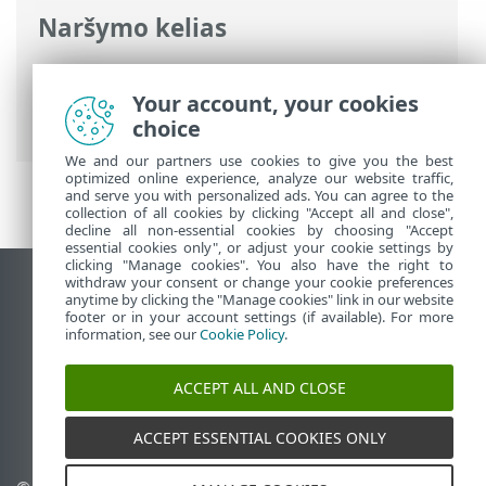
Naršymo kelias
ESET interneto žinynas
>
ESET Mobile
Security
>
Darbas su ESET Mobile
Your account, your cookies
Security > Mokėjimų apsauga
choice
We and our partners use cookies to give you the best
optimized online experience, analyze our website traffic,
and serve you with personalized ads. You can agree to the
collection of all cookies by clicking "Accept all and close",
decline all non-essential cookies by choosing "Accept
essential cookies only", or adjust your cookie settings by
clicking "Manage cookies". You also have the right to
withdraw your consent or change your cookie preferences
Rodyti darbalaukio tinklavietę
anytime by clicking the "Manage cookies" link in our website
footer or in your account settings (if available). For more
End of Life
information, see our
Cookie Policy
.
ESET žinių bazė
ESET forumas
ACCEPT ALL AND CLOSE
ESET Status Portal
Palaikymas regione
ACCEPT ESSENTIAL COOKIES ONLY