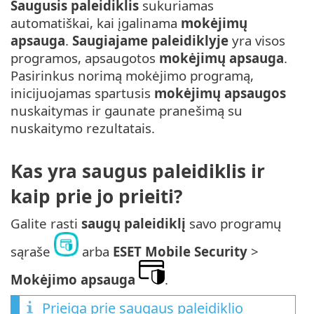
Saugusis paleidiklis
sukuriamas
automatiškai, kai įgalinama
mokėjimų
apsauga
.
Saugiajame paleidiklyje
yra visos
programos, apsaugotos
mokėjimų apsauga
.
Pasirinkus norimą mokėjimo programą,
inicijuojamas spartusis
mokėjimų apsaugos
nuskaitymas ir gaunate pranešimą su
nuskaitymo rezultatais.
Kas yra saugus paleidiklis ir
kaip prie jo prieiti?
Galite rasti
saugų paleidiklį
savo programų
sąraše
arba
ESET Mobile Security
>
Mokėjimo apsauga
.
Prieiga prie saugaus paleidiklio