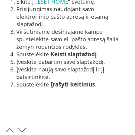
1.
Eikite į „
ESET HOME
“ svetainę.
2.
Prisijungimas naudojant savo
elektroninio pašto adresą ir esamą
slaptažodį.
3.
Viršutiniame dešiniajame kampe
spustelėkite savo el. pašto adresą šalia
žemyn rodančios rodyklės.
4.
Spustelėkite
Keisti slaptažodį
.
5.
Įveskite dabartinį savo slaptažodį.
6.
Įveskite naują savo slaptažodį ir jį
patvirtinkite.
7.
Spustelėkite
Įrašyti keitimus
.