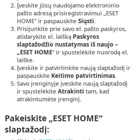
2.
Įveskite jūsų naudojamo elektroninio
pašto adresą prisiregistravimui „ESET
HOME“ ir paspauskite
Siųsti
.
3.
Prisijunkite prie savo el. pašto paskyros,
atidarykite el. laišką
Paskyros
slaptažodžio nustatymas iš naujo –
„ESET HOME
“ ir spustelėkite nuorodą el.
laiške.
4.
Įveskite ir patvirtinkite naują slaptažodį ir
paspauskite
Keitimo patvirtinimas
.
5.
Savo įrenginyje įveskite naują slaptažodį
ir spustelėkite
Atrakinti
tam, kad
atrakintumėte įrenginį.
Pakeiskite „ESET HOME“
slaptažodį: