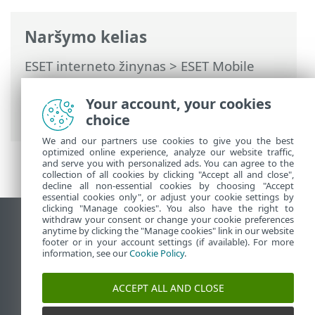
Naršymo kelias
ESET interneto žinynas
>
ESET Mobile
Security
>
Darbas su ESET Mobile
Security >
Anti-Theft
> Slaptažodžio
Your account, your cookies
keitimas
choice
We and our partners use cookies to give you the best
optimized online experience, analyze our website traffic,
and serve you with personalized ads. You can agree to the
collection of all cookies by clicking "Accept all and close",
decline all non-essential cookies by choosing "Accept
essential cookies only", or adjust your cookie settings by
clicking "Manage cookies". You also have the right to
withdraw your consent or change your cookie preferences
Rodyti darbalaukio tinklavietę
anytime by clicking the "Manage cookies" link in our website
footer or in your account settings (if available). For more
End of Life
information, see our
Cookie Policy
.
ESET žinių bazė
ESET forumas
ACCEPT ALL AND CLOSE
ESET Status Portal