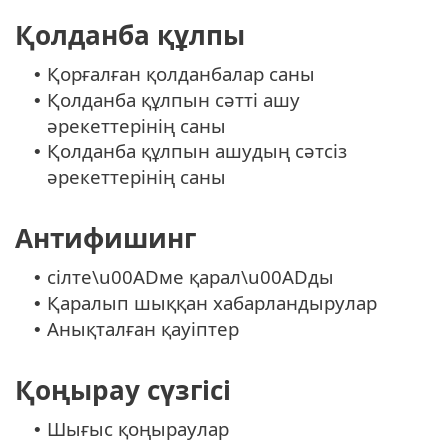
Қолданба құлпы
Қорғалған қолданбалар саны
•
Қолданба құлпын сәтті ашу
•
әрекеттерінің саны
Қолданба құлпын ашудың сәтсіз
•
әрекеттерінің саны
Антифишинг
сілте\u00ADме қарал\u00ADды
•
Қаралып шыққан хабарландырулар
•
Анықталған қауіптер
•
Қоңырау сүзгісі
Шығыс қоңыраулар
•