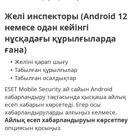
Желі инспекторы (Android 12
немесе одан кейінгі
нұсқадағы құрылғыларда
ғана)
Желіні қарап шығу
•
Табылған құрылғылар
•
Табылған осалдықтар
•
ESET Mobile Security ай сайын Android
хабарландыру тақтасында қысқаша айлық
есеп хабарын көрсетеді. Егер осы
хабарландыруларды алғыңыз келмесе,
Айлық есеп хабарландыруын көрсетпеу
опциясын қосыңыз.