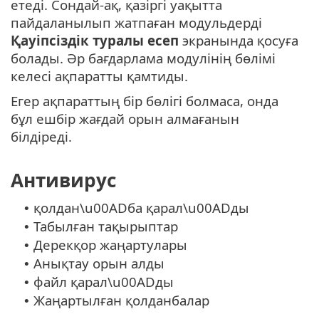
етеді. Сондай-ақ, қазіргі уақытта
пайдаланылып жатпаған модульдерді
Қауіпсіздік туралы есеп
экранында қосуға
болады. Әр бағдарлама модулінің бөлімі
келесі ақпаратты қамтиды.
Егер ақпараттың бір бөлігі болмаса, онда
бұл ешбір жағдай орын алмағанын
білдіреді.
Антивирус
қолдан\u00ADба қарал\u00ADды
•
Табылған тақырыптар
•
Дерекқор жаңартулары
•
Анықтау орын алды
•
файл қарал\u00ADды
•
Жаңартылған қолданбалар
•