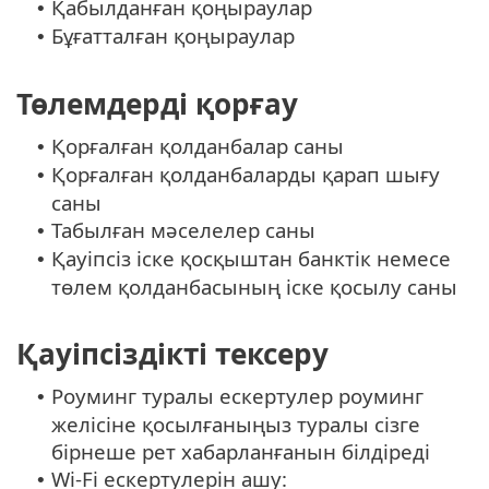
Қабылданған қоңыраулар
•
Бұғатталған қоңыраулар
•
Төлемдерді қорғау
Қорғалған қолданбалар саны
•
Қорғалған қолданбаларды қарап шығу
•
саны
Табылған мәселелер саны
•
Қауіпсіз іске қосқыштан банктік немесе
•
төлем қолданбасының іске қосылу саны
Қауіпсіздікті тексеру
Роуминг туралы ескертулер роуминг
•
желісіне қосылғаныңыз туралы сізге
бірнеше рет хабарланғанын білдіреді
Wi-Fi ескертулерін ашу:
•