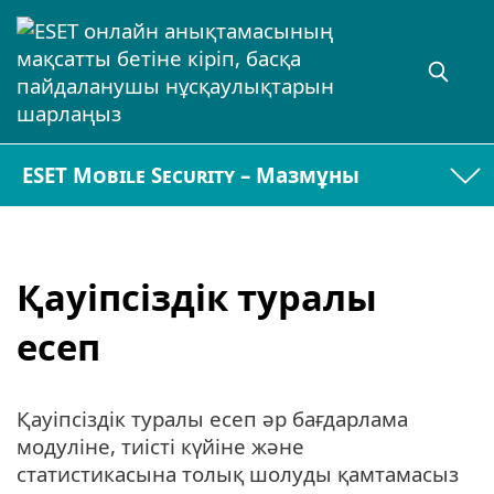
ESET Mobile Security – Мазмұны
Қауіпсіздік туралы
есеп
Қауіпсіздік туралы есеп әр бағдарлама
модуліне, тиісті күйіне және
статистикасына толық шолуды қамтамасыз