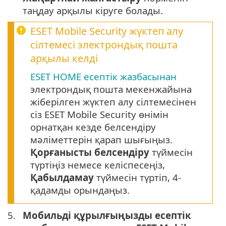
таңдау арқылы кіруге болады.
ESET Mobile Security жүктеп алу
сілтемесі электрондық пошта
арқылы келді
ESET HOME есептік жазбасынан
электрондық пошта мекенжайына
жіберілген жүктеп алу сілтемесінен
сіз ESET Mobile Security өнімін
орнатқан кезде белсендіру
мәліметтерін қарап шығыңыз.
Қорғанысты белсендіру
түймесін
түртіңіз немесе келіспесеңіз,
Қабылдамау
түймесін түртіп, 4-
қадамды орындаңыз.
5.
Мобильді құрылғыңызды есептік