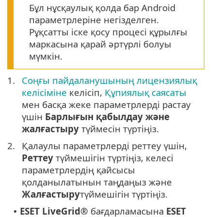
Бұл нұсқаулық қолда бар Android
параметрлеріне негізделген.
Рұқсатты іске қосу процесі құрылғы
маркасына қарай әртүрлі болуы
мүмкін.
1.
Соңғы пайдаланушының лицензиялық
келісіміне
келісіп,
Құпиялық саясаты
мен басқа жеке параметрлерді растау
үшін
Барлығын қабылдау және
жалғастыру
түймесін түртіңіз.
2.
Қалаулы параметрлерді реттеу үшін,
Реттеу
түймешігін түртіңіз, келесі
параметрлердің қайсысы
қолданылатынын таңдаңыз және
Жалғастыру
түймешігін түртіңіз.
ESET LiveGrid®
бағдарламасына
ESET
•