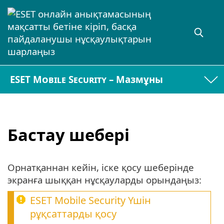
ESET Mobile Security – Мазмұны
Бастау шебері
Орнатқаннан кейін, іске қосу шеберінде
экранға шыққан нұсқауларды орындаңыз:
ESET Mobile Security Үшін
рұқсаттарды қосу