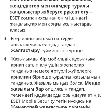
жеңілдіктер мен өнімдер туралы
жаңалықтар жіберуге рұқсат ету
—
ESET компаниясынан өнім ішіндегі
жаңалықтар мен соңғы ұсыныстарды
аласыз.
3.
Егер еліңіз автоматты түрде
анықталмаса, еліңізді таңдап,
Жалғастыру
түймешігін түртіңіз.
4.
Жазылымды бір мобильдік құрылғыға
арнап сатып алу үшін жоспарлар
таңдаңыз немесе әртүрлі жүйелерге
арналған бірнеше құрылғы жазылымын
таңдаңыз. Жазылымыңыз болса,
Менде
жазылым бар
опциясын таңдап,
төмендегі қадамдарды орындауға өтіңіз.
ESET Mobile Security тегін нұсқасына
Жаңартпай жалғастыру
пәрменін