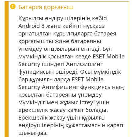
Батарея қорғағыш
Құрылғы өндірушілерінің көбісі
Android 8 және кейінгі нұсқасы
орнатылған құрылғыларға батарея
қорғағышты және батареяны
үнемдеу опцияларын енгізді. Бұл
мүмкіндік қосылған кезде ESET Mobile
Security ішіндегі Антифишинг
функциясын өшіреді. Осы мүмкіндік
бар құрылғыларда
ESET Mobile
Security
Антифишинг функциясының
қосылған батареяны үнемдеу
мүмкіндігімен жұмыс істеуі үшін
ерекшелік жасау қажет болады.
Ерекшелік жасау үшін құрылғы
өндірушілерінің құжаттамасын қарап
шығыңыз.