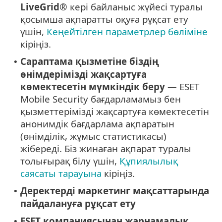
LiveGrid®
кері байланыс жүйесі туралы
қосымша ақпаратты оқуға рұқсат ету
үшін,
Кеңейтілген параметрлер бөліміне
кіріңіз.
Сараптама қызметіне біздің
•
өнімдерімізді жақсартуға
көмектесетін мүмкіндік беру
— ESET
Mobile Security бағдарламамыз бен
қызметтерімізді жақсартуға көмектесетін
анонимдік бағдарлама ақпаратын
(өнімділік, жұмыс статистикасы)
жібереді. Біз жинаған ақпарат туралы
толығырақ білу үшін,
Құпиялылық
саясаты тарауына
кіріңіз.
Деректерді маркетинг мақсаттарында
•
пайдалануға рұқсат ету
ESET компаниясынан жарнамалық
•