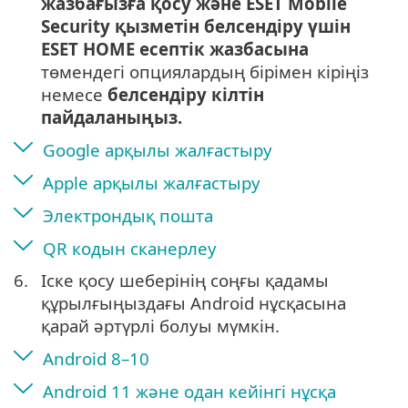
жазбағызға қосу және ESET Mobile
Security қызметін белсендіру үшін
ESET HOME есептік жазбасына
төмендегі опциялардың бірімен кіріңіз
немесе
белсендіру кілтін
пайдаланыңыз.
Google арқылы жалғастыру
Apple арқылы жалғастыру
Электрондық пошта
QR кодын сканерлеу
6.
Іске қосу шеберінің соңғы қадамы
құрылғыңыздағы Android нұсқасына
қарай әртүрлі болуы мүмкін.
Android 8–10
Android 11 және одан кейінгі нұсқа