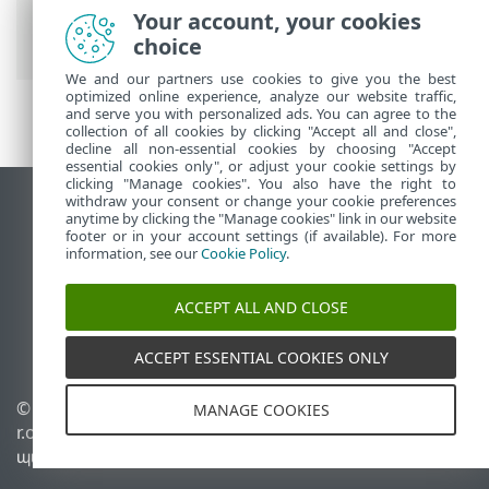
Security
>
ESET Mobile Security-ով
Your account, your cookies
աշխատելը > Ցանցի ստուգիչ
choice
We and our partners use cookies to give you the best
optimized online experience, analyze our website traffic,
and serve you with personalized ads. You can agree to the
collection of all cookies by clicking "Accept all and close",
decline all non-essential cookies by choosing "Accept
essential cookies only", or adjust your cookie settings by
clicking "Manage cookies". You also have the right to
withdraw your consent or change your cookie preferences
Դիտեք էկրանային կայքը
anytime by clicking the "Manage cookies" link in our website
footer or in your account settings (if available). For more
End of Life
information, see our
Cookie Policy
.
ESET-ի գիտելիքների բազան
ESET ֆորում
ACCEPT ALL AND CLOSE
ESET Status Portal
Տարածաշրջանային աջակցություն
ACCEPT ESSENTIAL COOKIES ONLY
©
1992-2026
ESET, spol. s
Կառավարել թխուկները
MANAGE COOKIES
r.o. Բոլոր իրավունքները
Թխուկների
պաշտպանված են։
քաղաքականություն