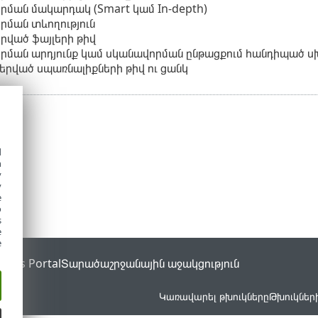
ման մակարդակ (Smart կամ In-depth)
ման տևողություն
րված ֆայլերի թիվ
րման արդյունք կամ սկանավորման ընթացքում հանդիպած ս
րված սպառնալիքների թիվ ու ցանկ
d
h
y
y
e
o
s
e
e
tatus Portal
Տարածաշրջանային աջակցություն
 են։
Կառավարել թխուկները
Թխուկներ