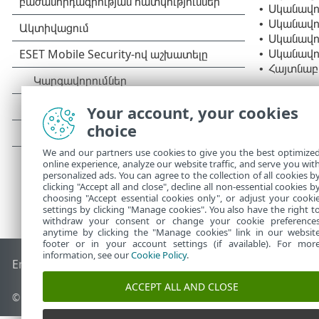
Սկանավոր
•
Սկանավոր
•
Սկանավո
•
Սկանավո
•
Հայտնաբե
•
Your account, your cookies
choice
We and our partners use cookies to give you the best optimize
online experience, analyze our website traffic, and serve you wit
personalized ads. You can agree to the collection of all cookies b
clicking "Accept all and close", decline all non-essential cookies b
choosing "Accept essential cookies only", or adjust your cooki
settings by clicking "Manage cookies". You also have the right t
withdraw your consent or change your cookie preference
anytime by clicking the "Manage cookies" link in our websit
footer or in your account settings (if available). For mor
information, see our
Cookie Policy
.
End of Life
ESET-ի գիտելիքների բազան
ESET ֆորում
ESET S
ACCEPT ALL AND CLOSE
©
1992-2026
ESET, spol. s r.o. Բոլոր իրավունքները պաշտպանված