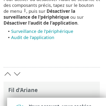
des composants précis, tapez sur le bouton
de menu
, puis sur
Désactiver la
surveillance de l'périphérique
ou sur
Désactiver l'audit de l'application
.
Surveillance de l'périphérique
•
Audit de l'application
•
Fil d'Ariane
Aide en ligne d'ESET
>
ESET Mobile
Security
>
Travailler avec ESET Mobile