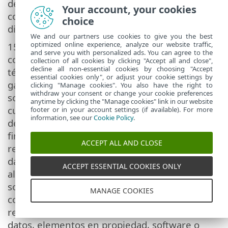
derechos estatutarios de una parte que actúe
Your account, your cookies
como consumidor en contra de lo aquí
choice
dispuesto.
We and our partners use cookies to give you the best
optimized online experience, analyze our website traffic,
15.
Soporte técnico
. ESET y los terceros
and serve you with personalized ads. You can agree to the
contratados por ESET proporcionarán soporte
collection of all cookies by clicking "Accept all and close",
decline all non-essential cookies by choosing "Accept
técnico, a su discreción, sin ningún tipo de
essential cookies only", or adjust your cookie settings by
garantía o declaración. No se proporcionará
clicking "Manage cookies". You also have the right to
withdraw your consent or change your cookie preferences
soporte técnico después de que el Software o
anytime by clicking the "Manage cookies" link in our website
cualquiera de sus funciones lleguen a la fecha
footer or in your account settings (if available). For more
information, see our
Cookie Policy
.
de final de la vida útil definida en la Política de
final de la vida útil. El usuario final debe
ACCEPT ALL AND CLOSE
realizar una copia de seguridad de todos los
datos, aplicaciones de software y programas
ACCEPT ESSENTIAL COOKIES ONLY
almacenados en el ordenador antes de recibir
soporte técnico. ESET y/o los terceros
MANAGE COOKIES
contratados por ESET no se hacen
responsables de los daños, las pérdidas de
datos, elementos en propiedad, software o