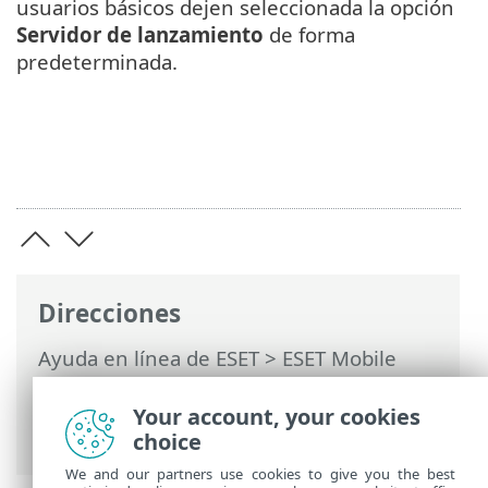
usuarios básicos dejen seleccionada la opción
Servidor de lanzamiento
de forma
predeterminada.
Direcciones
Ayuda en línea de ESET
>
ESET Mobile
Security
>
Trabajar con ESET Mobile
Security >
Antivirus
> Configuración
Your account, your cookies
avanzada
choice
We and our partners use cookies to give you the best