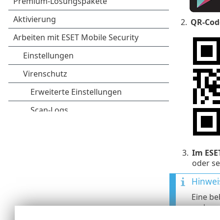
2.
QR-Cod
3.
Im ESE
oder se
Hinwei
Eine be
mehrer