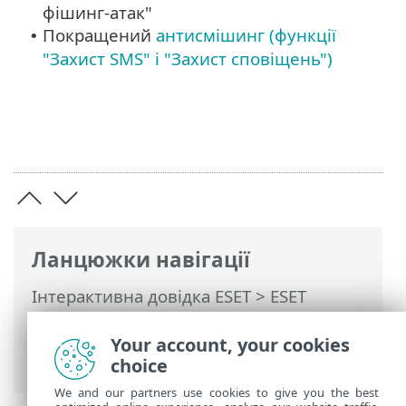
фішинг-атак"
Покращений
антисмішинг (функції
•
"Захист SMS" і "Захист сповіщень")
Ланцюжки навігації
Інтерактивна довідка ESET
>
ESET
Mobile Security
>
Загальний опис ESET
Mobile Security
> Нові функції та
Your account, your cookies
можливості
choice
We and our partners use cookies to give you the best