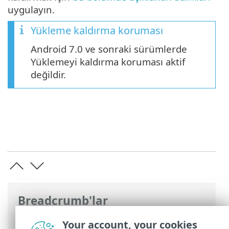
uygulayın.
Yükleme kaldırma koruması
Android 7.0 ve sonraki sürümlerde
Yüklemeyi kaldırma koruması aktif
değildir.
Breadcrumb'lar
ESET Online Yardım
>
ESET Mobile
Your account, your cookies