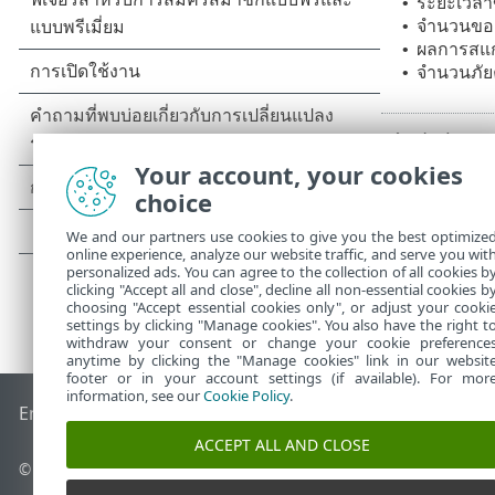
ระยะเวล
•
จำนวนของ
•
ผลการสแก
•
จำนวนภัย
•
Your account, your cookies
choice
We and our partners use cookies to give you the best optimize
online experience, analyze our website traffic, and serve you wit
personalized ads. You can agree to the collection of all cookies b
clicking "Accept all and close", decline all non-essential cookies b
choosing "Accept essential cookies only", or adjust your cooki
settings by clicking "Manage cookies". You also have the right t
withdraw your consent or change your cookie preference
anytime by clicking the "Manage cookies" link in our websit
footer or in your account settings (if available). For mor
information, see our
Cookie Policy
.
End of Life
ESET Status 
ฐานความรู้ของ ESET
ฟอรัมของ ESET
ACCEPT ALL AND CLOSE
© 1992 - 2026 ESET, spol. s r.o. - สงวนลิขสิทธิ์