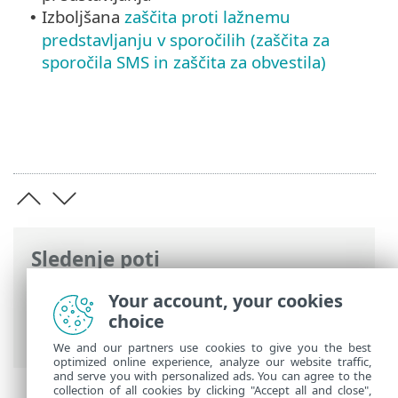
Izboljšana
zaščita proti lažnemu
•
predstavljanju v sporočilih (zaščita za
sporočila SMS in zaščita za obvestila)
Sledenje poti
Spletna pomoč družbe ESET
>
ESET
Your account, your cookies
Mobile Security
>
Uvod ESET Mobile
choice
Security
> Novosti
We and our partners use cookies to give you the best
optimized online experience, analyze our website traffic,
and serve you with personalized ads. You can agree to the
collection of all cookies by clicking "Accept all and close",