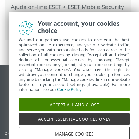
Ajuda on-line ESET
>
ESET Mobile Security
>
Trabalhando com o ESET Mobile
Security >
Antivírus
> Relatórios do
Your account, your cookies
escaneamento
choice
We and our partners use cookies to give you the best
optimized online experience, analyze our website traffic,
and serve you with personalized ads. You can agree to the
collection of all cookies by clicking "Accept all and close",
decline all non-essential cookies by choosing "Accept
essential cookies only", or adjust your cookie settings by
clicking "Manage cookies". You also have the right to
withdraw your consent or change your cookie preferences
Ver site para desktop
anytime by clicking the "Manage cookies" link in our website
footer or in your account settings (if available). For more
End of Life
information, see our
Cookie Policy
.
Base de conhecimento ESET
Fórum ESET
ACCEPT ALL AND CLOSE
ESET Status Portal
Suporte regional
ACCEPT ESSENTIAL COOKIES ONLY
© 1992 - 2026 ESET, spol. s
Gerenciar cookies
MANAGE COOKIES