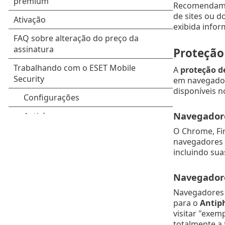
Recomendam
de sites ou d
exibida infor
Proteção 
A
proteção de
em navegador
disponíveis n
Navegadore
O Chrome, Fi
navegadores e
incluindo sua
Navegadore
Navegadores 
para o
Antip
visitar "exe
totalmente a