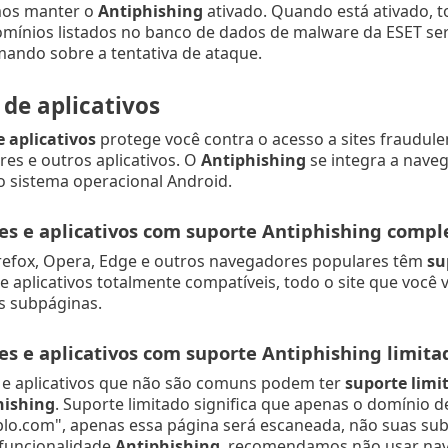
os manter o
Antiphishing
ativado. Quando está ativado, t
omínios listados no banco de dados de malware da ESET ser
mando sobre a tentativa de ataque.
de aplicativos
 aplicativos
protege você contra o acesso a sites fraudule
es e outros aplicativos. O
Antiphishing
se integra a naveg
o sistema operacional Android.
s e aplicativos com suporte Antiphishing compl
refox, Opera, Edge e outros navegadores populares têm
su
 aplicativos totalmente compatíveis, todo o site que você
s subpáginas.
s e aplicativos com suporte Antiphishing limita
e aplicativos que não são comuns podem ter
suporte limi
hishing
. Suporte limitado significa que apenas o domínio d
mplo.com", apenas essa página será escaneada, não suas s
 funcionalidade
Antiphishing
, recomendamos não usar nav