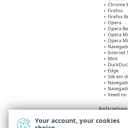
Chrome 
•
Firefox
•
Firefox B
•
Opera
•
Opera Be
•
Opera Mi
•
Opera Mi
•
Navegado
•
Internet
•
Mint
•
DuckDuckG
•
Edge
•
Silk em d
•
Navegado
•
Navegado
•
Vewd no 
•
Aplicativos
Faceboo
•
Your account, your cookies
Facebook
•
choice