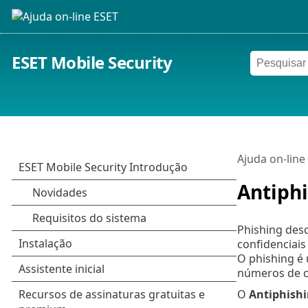
ESET Mobile Security
Ajuda on-line
Antiph
Phishing des
confidenciais
O phishing é 
números de c
O
Antiphish