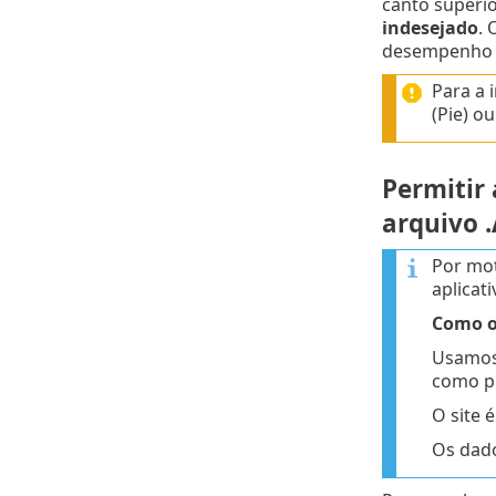
canto superio
indesejado
. 
desempenho e 
Para a 
(Pie) o
Permitir 
arquivo .
Por mot
aplicat
Como o
Usamos 
como ph
O site 
Os dado