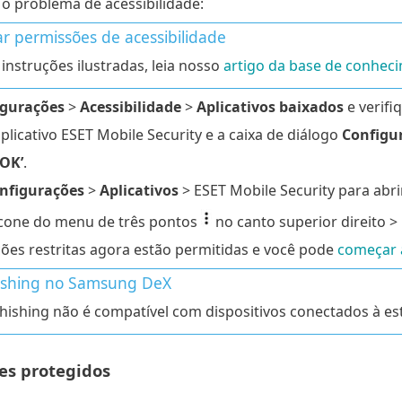
 o problema de acessibilidade:
ar permissões de acessibilidade
 instruções ilustradas, leia nosso
artigo da base de conhec
igurações
>
Acessibilidade
>
Aplicativos baixados
e verifi
plicativo ESET Mobile Security e a caixa de diálogo
Configur
’OK’
.
nfigurações
>
Aplicativos
> ESET Mobile Security para abri
cone do menu de três pontos
no canto superior direito >
ões restritas agora estão permitidas e você pode
começar a
ishing no Samsung DeX
hishing não é compatível com dispositivos conectados à e
s protegidos