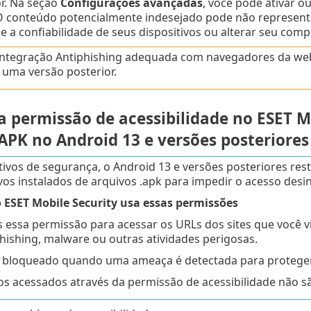
r. Na seção
Configurações avançadas
, você pode ativar o
O conteúdo potencialmente indesejado pode não representa
a confiabilidade de seus dispositivos ou alterar seu com
integração Antiphishing adequada com navegadores da web
u uma versão posterior.
a permissão de acessibilidade no ESET M
APK no Android 13 e versões posteriores
ivos de segurança, o Android 13 e versões posteriores rest
ivos instalados de arquivos .apk para impedir o acesso des
 ESET Mobile Security usa essas permissões
essa permissão para acessar os URLs dos sites que você visi
ishing, malware ou outras atividades perigosas.
é bloqueado quando uma ameaça é detectada para proteger 
s acessados através da permissão de acessibilidade não s