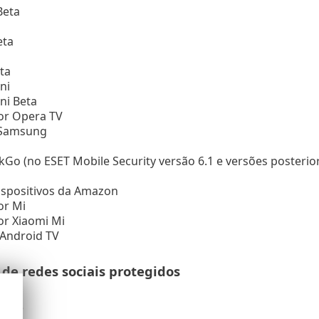
Beta
eta
ta
ni
ni Beta
r Opera TV
 Samsung
o (no ESET Mobile Security versão 6.1 e versões posterio
ispositivos da Amazon
r Mi
r Xiaomi Mi
Android TV
 de redes sociais protegidos
k
 Lite