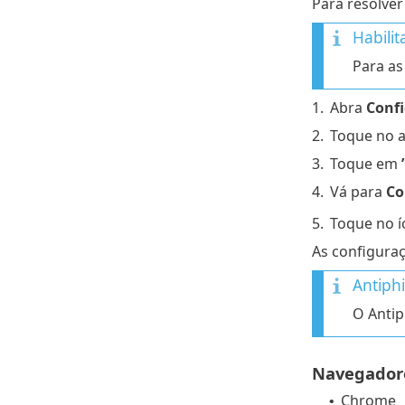
Para resolver
Habilit
Para as
1.
Abra
Conf
2.
Toque no a
3.
Toque em
4.
Vá para
Co
5.
Toque no í
As configuraç
Antiph
O Antip
Navegadore
Chrome
•