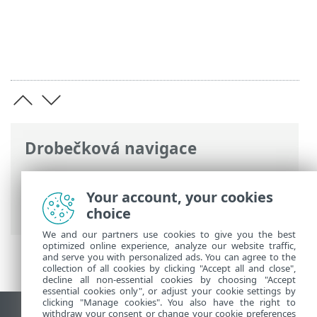
Drobečková navigace
ESET Online nápověda
>
ESET Mobile
Security
>
Práce s ESET Mobile Security >
Your account, your cookies
Filtr hovorů
choice
We and our partners use cookies to give you the best
optimized online experience, analyze our website traffic,
and serve you with personalized ads. You can agree to the
collection of all cookies by clicking "Accept all and close",
decline all non-essential cookies by choosing "Accept
essential cookies only", or adjust your cookie settings by
clicking "Manage cookies". You also have the right to
withdraw your consent or change your cookie preferences