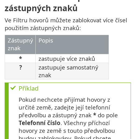
zástupných znaků
Ve Filtru hovorů můžete zablokovat více čísel
použitím zástupných znaků:
Zástupný
Popis
znak
*
zastupuje více znaků
?
zastupuje samostatný
znak
Příklad
Pokud nechcete přijímat hovory z
určité země, zadejte její telefonní
předvolbu a zástupný znak
*
do pole
Telefonní číslo
. Všechny příchozí
hovory ze země s touto předvolbou
budou zablokovány. Pokud chcete