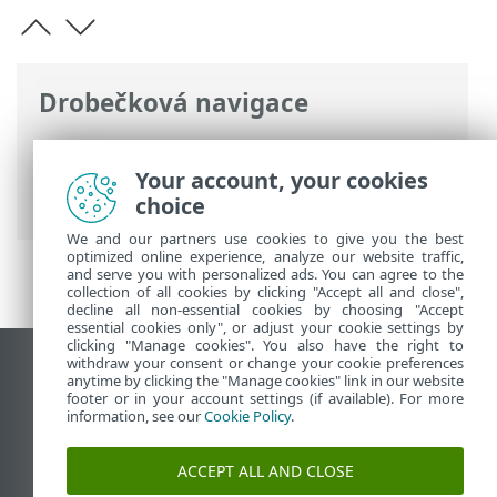
Drobečková navigace
ESET Online nápověda
>
ESET Mobile
Security
>
Práce s ESET Mobile Security >
Your account, your cookies
Anti-Theft
choice
We and our partners use cookies to give you the best
optimized online experience, analyze our website traffic,
and serve you with personalized ads. You can agree to the
collection of all cookies by clicking "Accept all and close",
decline all non-essential cookies by choosing "Accept
essential cookies only", or adjust your cookie settings by
clicking "Manage cookies". You also have the right to
withdraw your consent or change your cookie preferences
Zobrazit verzi pro počítač
anytime by clicking the "Manage cookies" link in our website
footer or in your account settings (if available). For more
End of Life
information, see our
Cookie Policy
.
ESET Databáze znalostí
ESET Forum
ACCEPT ALL AND CLOSE
ESET Status Portal