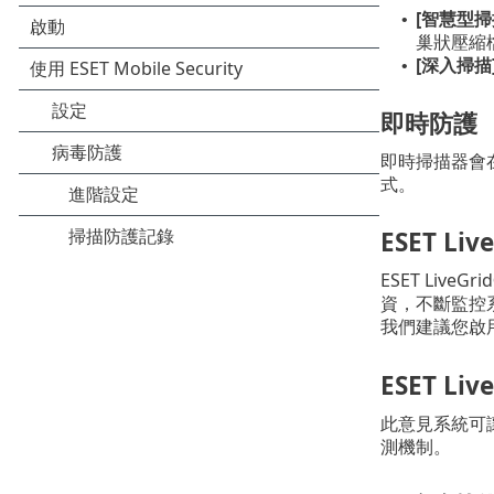
[智慧型掃
•
巢狀壓縮檔
[深入掃描
•
即時防護
即時掃描器會
式。
ESET Li
ESET Li
資，不斷監控
我們建議您啟
ESET Li
此意見系統可
測機制。