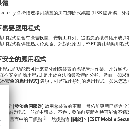
媒體
ile Security 會掃描連接到裝置的所有卸除式媒體 (USB 隨身碟、
不需要應用程式
應用程式是含有廣告軟體、安裝工具列、追蹤您的搜尋結果或具
應用程式提供優點大於風險。針對此原因，ESET 將此類應用程
不安全的應用程式
用程式的功能都可用來簡化網路裝置的系統管理作業。此分類包
潛在不安全的應用程式] 是用於合法商業軟體的分類。然而，如
在不安全的應用程式]
選項，可監視此類別的應用程式，如果您想
器
選擇從
[發佈前伺服器]
啟用您裝置的更新。發佈前更新已經過全
法與修復程式，並從中獲益。不過，發佈前更新有時可能會不穩定。
d
h
curity 主畫面中的三個點
，然後點選
[關於]
>
[ESET Mobile Secur
y
y