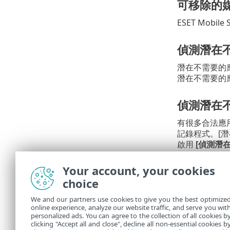
可移除的
ESET Mob
偵測潛在
潛在不需要的
潛在不需要的
偵測潛在
有很多合法應
記錄程式。[
啟用
[偵測潛
Your account, your cookies
更新伺服
choice
此選項可讓您
最新的偵測方
We and our partners use cookies to give you the best optimize
online experience, analyze our website traffic, and serve you wit
Mobile Se
personalized ads. You can agree to the collection of all cookies b
的選取狀態。
clicking "Accept all and close", decline all non-essential cookies b