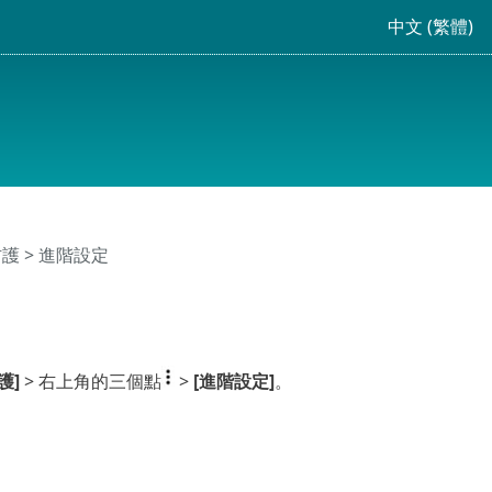
中文 (繁體)
防護
> 進階設定
護]
> 右上角的三個點
>
[進階設定]
。