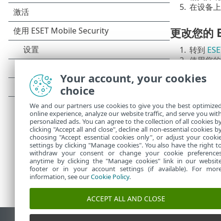
5.
在设备上
更改您的 E
1.
转到
ES
2.
使用您的
3.
单击右下
Your account, your cookies
4.
单击
更改
choice
5.
键入当前
6.
键入新密
We and our partners use cookies to give you the best optimize
7.
单击
保存
online experience, analyze our website traffic, and serve you wit
personalized ads. You can agree to the collection of all cookies b
clicking "Accept all and close", decline all non-essential cookies b
choosing "Accept essential cookies only", or adjust your cooki
settings by clicking "Manage cookies". You also have the right t
withdraw your consent or change your cookie preference
anytime by clicking the "Manage cookies" link in our websit
footer or in your account settings (if available). For mor
information, see our
Cookie Policy
.
ACCEPT ALL AND CLOSE