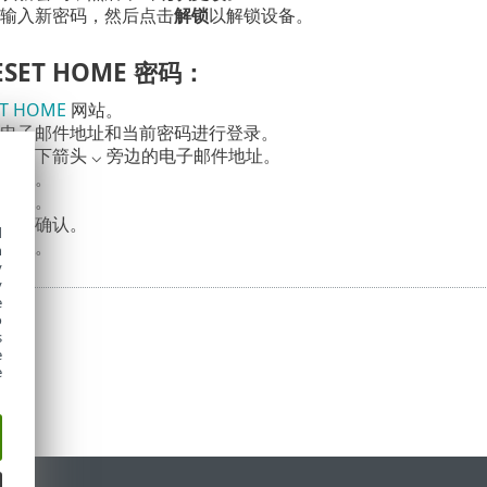
输入新密码，然后点击
解锁
以解锁设备。
SET HOME 密码：
ET HOME
网站。
电子邮件地址和当前密码进行登录。
角朝下箭头 ⌵ 旁边的电子邮件地址。
密码
。
密码。
码并确认。
d
更改
。
h
y
y
e
o
s
e
e