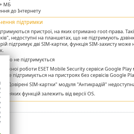
+ МБ
ння до Інтернету
чення підтримки
дтримуються пристрої, на яких отримано root-права. Такі ф
ків", недоступні на планшетах, що не підтримують дзвін
рій підтримує дві SIM-картки, функція SIM-захисту мож
к.
id Go не підтримується
алежної роботи ESET Mobile Security сервіси Google Pla
ity не підтримується на пристроях без сервісів Google Pl
d
ія "Довірені SIM-картки" модуля "Антикрадій" недоступ
h
y
а деяких функцій залежить від версії OS.
y
e
o
s
e
e