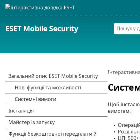
ESET Mobile Security
Інтерактивна
Систем
Щоб інсталюв
вимогам.
Операці
•
Роздільн
•
ЦП: 500
•