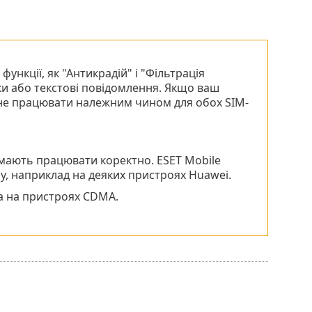
ункції, як "Антикрадій" і "Фільтрація
ки або текстові повідомлення. Якщо ваш
е не працювати належним чином для обох SIM-
y мають працювати коректно. ESET Mobile
ay, наприклад на деяких пристроях Huawei.
на на пристроях CDMA.