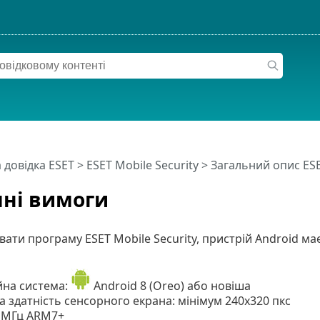
 довідка ESET
>
ESET Mobile Security
>
Загальний опис ESE
ні вимоги
ати програму ESET Mobile Security, пристрій Android м
йна система:
Android 8 (Oreo) або новіша
а здатність сенсорного екрана: мінімум 240x320 пкс
+ МГц ARM7+