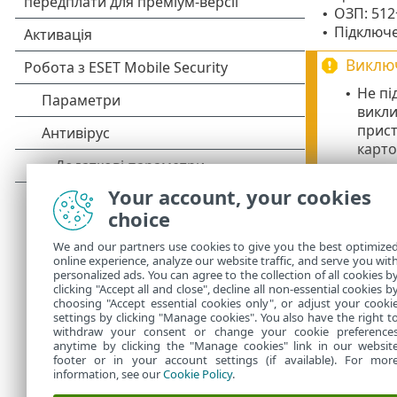
ОЗП: 512
•
Підключе
•
Виклю
Не пі
•
викли
прист
карто
Andro
•
Your account, your cookies
Для н
•
choice
Secur
We and our partners use cookies to give you the best optimize
Функц
•
online experience, analyze our website traffic, and serve you wit
personalized ads. You can agree to the collection of all cookies b
Робот
•
clicking "Accept all and close", decline all non-essential cookies b
choosing "Accept essential cookies only", or adjust your cooki
settings by clicking "Manage cookies". You also have the right t
withdraw your consent or change your cookie preference
anytime by clicking the "Manage cookies" link in our websit
footer or in your account settings (if available). For mor
information, see our
Cookie Policy
.