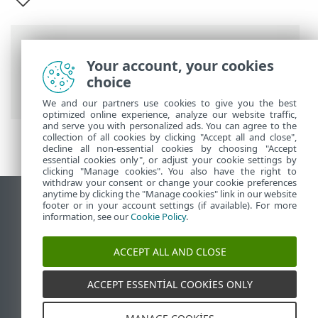
Breadcrumb'lar
Your account, your cookies
ESET Online Yardım
>
ESET Mobile
choice
Security
>
ESET Mobile Security Giriş
We and our partners use cookies to give you the best
optimized online experience, analyze our website traffic,
and serve you with personalized ads. You can agree to the
collection of all cookies by clicking "Accept all and close",
decline all non-essential cookies by choosing "Accept
essential cookies only", or adjust your cookie settings by
clicking "Manage cookies". You also have the right to
withdraw your consent or change your cookie preferences
anytime by clicking the "Manage cookies" link in our website
Masaüstü sitesini görüntüle
footer or in your account settings (if available). For more
information, see our
Cookie Policy
.
End of Life
ESET Bilgi Bankası
ACCEPT ALL AND CLOSE
ESET Forumu
ESET Status Portal
ACCEPT ESSENTIAL COOKIES ONLY
Bölgesel destek