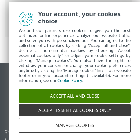
Spletna pomoč družbe ESET
>
ESET
Mobile Security
>
Delo s programom ESET
Your account, your cookies
Mobile Security > Vzpostavljanje
choice
povezave s portalom ESET HOME
We and our partners use cookies to give you the best
optimized online experience, analyze our website traffic,
and serve you with personalized ads. You can agree to the
collection of all cookies by clicking "Accept all and close",
decline all non-essential cookies by choosing "Accept
essential cookies only", or adjust your cookie settings by
clicking "Manage cookies". You also have the right to
withdraw your consent or change your cookie preferences
anytime by clicking the "Manage cookies" link in our website
Prikaz mesta na namizju
footer or in your account settings (if available). For more
information, see our
Cookie Policy
.
End of Life
Zbirka znanja družbe ESET
ACCEPT ALL AND CLOSE
Forum družbe ESET
ESET Status Portal
ACCEPT ESSENTIAL COOKIES ONLY
Podpora v regiji
MANAGE COOKIES
©
1992-2026
ESET, spol. s r.
Upravljanje piškotkov
o. – Vse pravice pridržane.
Pravilnik o piškotkih