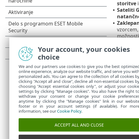
storitve
i
Sateliti 
•
natančno
Zaklepan
•
vzorcem,
možnosti,
obraza, o
Your account, your cookies
z napačno
Mobilna
choice
•
komunika
We and our partners use cookies to give you the best optimize
Storitve
•
online experience, analyze our website traffic, and serve you wit
vašo napr
personalized ads. You can agree to the collection of all cookies b
mogli upo
clicking "Accept all and close", decline all non-essential cookies b
choosing "Accept essential cookies only", or adjust your cooki
settings by clicking "Manage cookies". You also have the right t
withdraw your consent or change your cookie preference
anytime by clicking the "Manage cookies" link in our websit
footer or in your account settings (if available). For mor
information, see our
Cookie Policy
.
ACCEPT ALL AND CLOSE