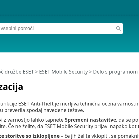
č družbe ESET
>
ESET Mobile Security
>
Delo s programom 
zacija
funkcije ESET Anti-Theft je merljiva tehnična ocena varnostn
u preverila spodaj navedene težave.
avi z varnostjo lahko tapnete
Spremeni nastavitve
, da se p
te. Če ne želite, da ESET Mobile Security prijavi napako kot
e storitve so izklopljene
– če jih želite vklopiti, se pomak