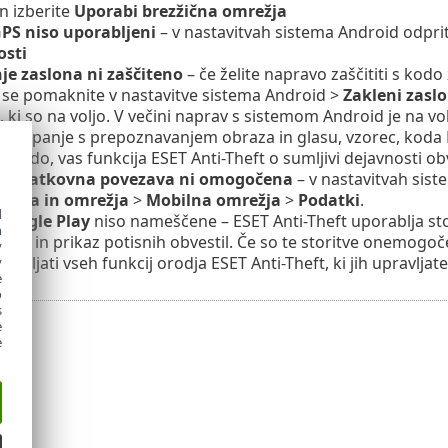
n izberite
Uporabi brezžična omrežja
GPS niso uporabljeni
– v nastavitvah sistema Android odprit
sti
je zaslona ni zaščiteno
– če želite napravo zaščititi s kodo
 se pomaknite v nastavitve sistema Android >
Zakleni zaslo
 ki so na voljo. V večini naprav s sistemom Android je na v
dklepanje s prepoznavanjem obraza in glasu, vzorec, koda 
 kodo, vas funkcija
ESET Anti-Theft
o sumljivi dejavnosti o
 podatkovna povezava ni omogočena
– v nastavitvah sist
cija in omrežja
>
Mobilna omrežja
>
Podatki
.
d
 Google Play
niso nameščene –
ESET Anti-Theft
uporablja st
h
avo in prikaz potisnih obvestil. Če so te storitve onemogoč
y
rabljati vseh funkcij orodja
ESET Anti-Theft
, ki jih upravlj
y
e
o
s
e
e