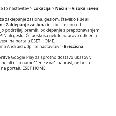
e to nastavitev >
Lokacija
>
Način
>
Visoka raven
 za zaklepanje zaslona, geslom, številko PIN ali
n ; Zaklepanje zaslona
in izberite eno od
oljo podrsljaj, premik, odklepanje s prepoznavanjem
PIN ali geslo. Če poskuša nekdo napravo odkleniti
bvesti na portalu ESET HOME.
ema Android odprite nastavitev >
Brezžična
oritve Google Play za sprotno dostavo ukazov v
ene ali niso nameščene v vaši napravi, ne boste
ate na portalu ESET HOME.