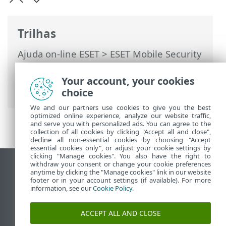
Trilhas
Ajuda on-line ESET
>
ESET Mobile Security
>
Trabalhando com o ESET Mobile
Security >
Antiphishing
> Proteção de
Your account, your cookies
notificação e SMS
choice
We and our partners use cookies to give you the best
optimized online experience, analyze our website traffic,
and serve you with personalized ads. You can agree to the
collection of all cookies by clicking "Accept all and close",
decline all non-essential cookies by choosing "Accept
essential cookies only", or adjust your cookie settings by
clicking "Manage cookies". You also have the right to
withdraw your consent or change your cookie preferences
Ver site para desktop
anytime by clicking the "Manage cookies" link in our website
footer or in your account settings (if available). For more
End of Life
information, see our
Cookie Policy
.
Base de conhecimento ESET
Fórum ESET
ACCEPT ALL AND CLOSE
ESET Status Portal