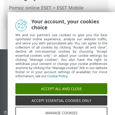
Pomoc online ESET
>
ESET Mobile
Security
>
Praca z ESET Mobile Security >
Raport zabezpieczeń
Your account, your cookies
choice
We and our partners use cookies to give you the best
optimized online experience, analyze our website traffic,
and serve you with personalized ads. You can agree to the
collection of all cookies by clicking "Accept all and close",
decline all non-essential cookies by choosing "Accept
essential cookies only", or adjust your cookie settings by
Wyświetl witrynę internetową dla
clicking "Manage cookies". You also have the right to
withdraw your consent or change your cookie preferences
komputerów
anytime by clicking the "Manage cookies" link in our website
footer or in your account settings (if available). For more
End of Life
information, see our
Cookie Policy
.
Baza wiedzy ESET
Forum ESET
ACCEPT ALL AND CLOSE
ESET Status Portal
Pomoc regionalna
ACCEPT ESSENTIAL COOKIES ONLY
©
1992-2026
ESET, spol. s
Zarządzaj plikami cookie
MANAGE COOKIES