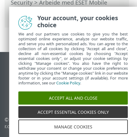
Security
>
Arbeide med ESET Mobile
Security >
Anropsfilter
> Legg til en ny
regel
Your account, your cookies
choice
We and our partners use cookies to give you the best
optimized online experience, analyze our website traffic,
and serve you with personalized ads. You can agree to the
collection of all cookies by clicking "Accept all and close",
decline all non-essential cookies by choosing "Accept
essential cookies only", or adjust your cookie settings by
clicking "Manage cookies". You also have the right to
Se fullversjon av siden
withdraw your consent or change your cookie preferences
End of Life
anytime by clicking the "Manage cookies" link in our website
footer or in your account settings (if available). For more
ESET Kunnskapsbase
information, see our
Cookie Policy
.
ESET Forum
ESET Status Portal
ACCEPT ALL AND CLOSE
Lokal støtte
ACCEPT ESSENTIAL COOKIES ONLY
©
1992-2026
ESET, spol. s
Administrer
r.o. – Med enerett.
informasjonskapsler
MANAGE COOKIES
Retningslinjer for