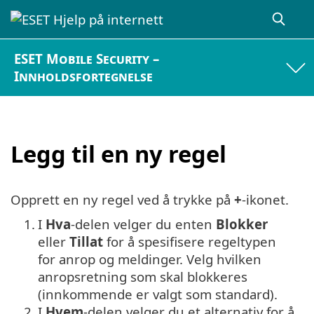
ESET Mobile Security –
Innholdsfortegnelse
Legg til en ny regel
Opprett en ny regel ved å trykke på
+
-ikonet.
1.
I
Hva
-delen velger du enten
Blokker
eller
Tillat
for å spesifisere regeltypen
for anrop og meldinger. Velg hvilken
anropsretning som skal blokkeres
(innkommende er valgt som standard).
2.
I
Hvem
-delen velger du et alternativ for å