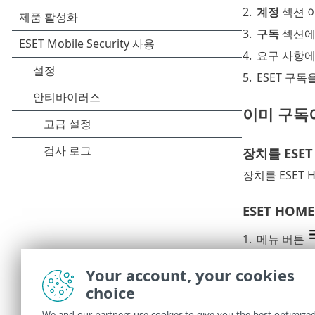
2.
계정
섹션 
3.
구독
섹션
4.
요구 사항에
5.
ESET 구
이미 구독
장치를 ESET
장치를 ESET 
ESET HOME
1.
메뉴 버튼
2.
계정
섹션 
Your account, your cookies
3.
구독
섹션
choice
4.
탭하다
활성
We and our partners use cookies to give you the best optimize