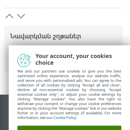
Նավարկման շղթաներ
ESET առցանց օգնություն
>
ESET Mobile
Security
>
ESET Mobile Security-ով
Your account, your cookies
աշխատելը > Անվտանգության զեկույց
choice
We and our partners use cookies to give you the best
optimized online experience, analyze our website traffic,
and serve you with personalized ads. You can agree to the
collection of all cookies by clicking "Accept all and close",
decline all non-essential cookies by choosing "Accept
essential cookies only", or adjust your cookie settings by
clicking "Manage cookies". You also have the right to
withdraw your consent or change your cookie preferences
Դիտեք էկրանային կայքը
anytime by clicking the "Manage cookies" link in our website
footer or in your account settings (if available). For more
End of Life
information, see our
Cookie Policy
.
ESET-ի գիտելիքների բազան
ESET ֆորում