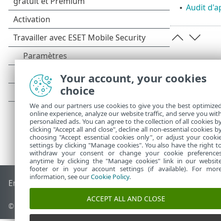
Audit d'a
•
Your account, your cookies
choice
We and our partners use cookies to give you the best optimize
online experience, analyze our website traffic, and serve you wit
personalized ads. You can agree to the collection of all cookies b
clicking "Accept all and close", decline all non-essential cookies b
choosing "Accept essential cookies only", or adjust your cooki
settings by clicking "Manage cookies". You also have the right t
withdraw your consent or change your cookie preference
anytime by clicking the "Manage cookies" link in our websit
footer or in your account settings (if available). For mor
information, see our
Cookie Policy
.
End of Life
Base de connaissances ESET
Forum ESET
ESET S
ACCEPT ALL AND CLOSE
©
1992-2026
ESET, spol. s r.o. - Tous droits réservés.