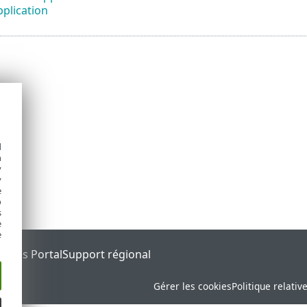
pplication
d
h
y
y
e
o
s
e
e
tatus Portal
Support régional
Gérer les cookies
Politique relativ