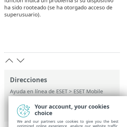
función indica un problema si su dispositivo
ha sido rooteado (se ha otorgado acceso de
superusuario).
Direcciones
Ayuda en línea de ESET
>
ESET Mobile
Security
>
Trabajar con ESET Mobile
Security >
Auditoría de seguridad
>
Your account, your cookies
Supervisión del dispositivo
choice
We and our partners use cookies to give you the best
optimized online experience, analyze our website traffic,