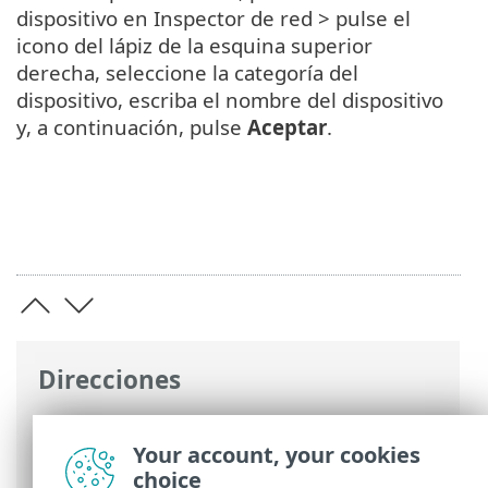
dispositivo en Inspector de red > pulse el
icono del lápiz de la esquina superior
derecha, seleccione la categoría del
dispositivo, escriba el nombre del dispositivo
y, a continuación, pulse
Aceptar
.
Direcciones
Ayuda en línea de ESET
>
ESET Mobile
Security
>
Trabajar con ESET Mobile
Your account, your cookies
Security > Inspector de red
choice