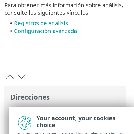
Para obtener más información sobre análisis,
consulte los siguientes vínculos:
Registros de análisis
•
Configuración avanzada
•
Direcciones
Ayuda en línea de ESET
>
ESET Mobile
Security
>
Trabajar con ESET Mobile
Your account, your cookies
Security > Antivirus
choice
We and our partners use cookies to give you the best