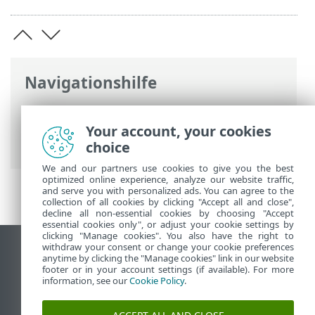
Navigationshilfe
ESET Online-Hilfe
>
ESET Mobile Security
>
Arbeiten mit ESET Mobile Security >
Your account, your cookies
Anruffilter
> Neue Regel hinzufügen
choice
We and our partners use cookies to give you the best
optimized online experience, analyze our website traffic,
and serve you with personalized ads. You can agree to the
collection of all cookies by clicking "Accept all and close",
decline all non-essential cookies by choosing "Accept
essential cookies only", or adjust your cookie settings by
clicking "Manage cookies". You also have the right to
withdraw your consent or change your cookie preferences
Desktop-Site anzeigen
anytime by clicking the "Manage cookies" link in our website
footer or in your account settings (if available). For more
End of Life
information, see our
Cookie Policy
.
ESET Knowledgebase
ESET-Forum