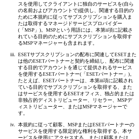
スを使用してクライアントに独自のサービスを(自ら
の名前およびアカウントで)提供し、関連する目的の
ために本規約に従ってサブスクリプションを購入ま
たは取得するマネージドサービスプロバイダー
(「
MSP
」)。MSPという用語には、本第ii項に記載さ
れている目的のためにサブスクリプションを取得す
るMSPマネージャーも含まれます。
iii.
ESETサブスクリプションの配布に関連してESETまた
は他のESETパートナーと契約を締結し、配布に関連
する目的でアカウントを通じて提供されるサービス
を使用するESETパートナー(「
ESETパートナー
」)。
たとえば、ESETパートナーは、本第iii項に記載され
ている目的でサブスクリプションを取得する、また
はサービスを使用するESETオフィス、独占的または
非独占的ディストリビューター、リセラー、MSPデ
ィストリビューター、またはMSPマネージャーで
す。
iv.
本規約に従って顧客、MSPまたはESETパートナーの
サービスを使用する限定的な権利を取得する、本サ
ービスを使用/にアクセスする、または顧客または