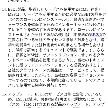
が必要です。
14.
ESET製品。
取得したサービスを使用するには、顧客と
MSPは、サービスを活用するために必要なESET製品をデ
バイスのローカルにインストールし、最適な最新のパフ
ォーマンスを確保するためにインターネットに接続され
ていることを確認する必要があります。ローカルにイン
ストールされた当社の製品の使用は、本規約の
第E.2項
で
定義されている当社のライセンス条項の対象となり、追
加の前提条件または技術要件の対象となる場合もありま
す。詳細は該当するドキュメントで確認できます。さら
に、顧客とMSPは、サブスクリプションに含まれるクラ
ウドベースの製品を使用できるように、当社のドキュメ
ントに従ってアクティベーションする必要があります。
当社のクラウドベースの製品は、「サービスとして」提
供されます。したがって、当社はお客様にライセンスを
付与するのではなく、本規約に従ってリモートでアクセ
スして使用する権利を付与します。
15.
アップデート。
ESETのサービスは常に進化しているた
め、ESETは随時、お客様の許可または同意なしに、サー
ビスの一部および含まれる製品のアップデート、アップ