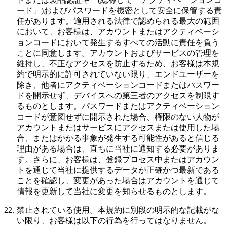
ード
」)およびパスワードを機密として安全に保管する責
任があります。適用される法律で認められる最大の範囲
において、お客様は、アカウントまたはアクティベーシ
ョンコードにおいて発生するすべての活動に責任を負う
ことに同意します。アカウントおよびサービスの管理を
維持し、不正なアクセスを防止するため、お客様は本規
約で明示的に許可されていない限り、エンドユーザーを
除き、他者にアクティベーションコードまたはパスワー
ドを開示せず、デバイスへの第三者のアクセスを制限す
るものとします。パスワードまたはアクティベーション
コードが意図せずに開示された場合、権限のない人物が
アカウントまたはサービスにアクセスまたは使用した場
合、またはかかる事象が発生する可能性があると信じる
理由がある場合は、直ちに当社に通知する必要がありま
す。さらに、お客様は、登録プロセス中またはアカウン
トを通じて当社に提供するデータが正確かつ最新である
ことを確認し、変更があった場合はアカウントを通じて
情報を更新して当社に変更を知らせるものとします。
22.
禁止されている使用。
本規約に別段の明示的な記載がな
い限り、お客様は以下の行為を行ってはなりません。