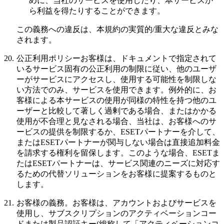
めに、当社のサービスを使用したり、本サービスか
ら利益を得たりすることができます。
この義務への違反は、本規約の実質的/重大な違反とみな
されます。
20.
公正利用ポリシー
お客様は、ドキュメントで指定されて
いるサービス固有の公正利用の制限に従い、他のユーザ
ーがサービスにアクセスし、使用する可能性を制限しな
い方法でのみ、サービスを使用できます。例外的に、お
客様による本サービスの使用が同様の特性を持つ他のユ
ーザーと比較して著しく過剰である場合、またはかかる
使用が不合理と見なされる場合、当社は、お客様へのサ
ービスの提供を制限するか、ESETパートナーを介して、
またはESETパートナーが関与しない場合は直接追加料金
を請求する権利を留保します。このような場合、ESETま
たはESETパートナーは、サービス関連のニーズに対応す
るための代替ソリューションをお客様に提案するものと
します。
21.
お客様の義務。
お客様は、アカウントおよびサービスを
使用し、サブスクリプションのアクティベーションコー
ドまたは製品認証キー(総称して「
アクティベーションコ