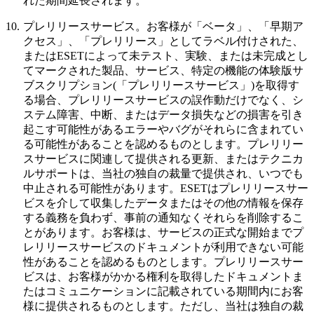
れた期間延長されます。
10.
プレリリースサービス。
お客様が「ベータ」、「早期ア
クセス」、「プレリリース」としてラベル付けされた、
またはESETによって未テスト、実験、または未完成とし
てマークされた製品、サービス、特定の機能の体験版サ
ブスクリプション(「
プレリリースサービス
」)を取得す
る場合、プレリリースサービスの誤作動だけでなく、シ
ステム障害、中断、またはデータ損失などの損害を引き
起こす可能性があるエラーやバグがそれらに含まれてい
る可能性があることを認めるものとします。プレリリー
スサービスに関連して提供される更新、またはテクニカ
ルサポートは、当社の独自の裁量で提供され、いつでも
中止される可能性があります。ESETはプレリリースサー
ビスを介して収集したデータまたはその他の情報を保存
する義務を負わず、事前の通知なくそれらを削除するこ
とがあります。お客様は、サービスの正式な開始までプ
レリリースサービスのドキュメントが利用できない可能
性があることを認めるものとします。プレリリースサー
ビスは、お客様がかかる権利を取得したドキュメントま
たはコミュニケーションに記載されている期間内にお客
様に提供されるものとします。ただし、当社は独自の裁