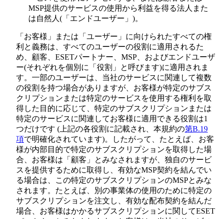
MSP提供のサービスの使用から利益を得る法人また
は自然人(「
エンドユーザー
」)。
「お客様」または「ユーザー」に向けられたすべての権
利と義務は、すべてのユーザーの役割に適用されるた
め、顧客、ESETパートナー、MSP、およびエンドユーザ
ー(それぞれを個別に「
役割
」と呼びます)に適用されま
す。一部のユーザーは、当社のサービスに関連して複数
の役割を持つ場合がありますが、お客様が特定のサブス
クリプションまたは特定のサービスを使用する権利を取
得した目的に応じて、特定のサブスクリプションまたは
特定のサービスに関連してお客様に適用できる役割は1
つだけです (上記の各役割に記載され、本規約の
第B.19
項
で明確化されています)。したがって、たとえば、お客
様が内部目的で特定のサブスクリプションを取得した場
合、お客様は「顧客」とみなされますが、独自のサービ
スを提供するために取得し、有効なMSP契約を結んでい
る場合は、この特定のサブスクリプションのMSPとみな
されます。たとえば、別の事業体の使用のために特定の
サブスクリプションを注文し、有効な配布契約を結んだ
場合、お客様はかかるサブスクリプションに関してESET