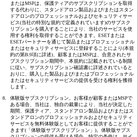
またはMSPは、保護ティアのサブスクリプションを取得
する代わりに、スタンドアロン製品および/またはスタン
ドアロンのプロフェッショナルおよびセキュリティサー
ビス(当社の特別な規約で定義されています)のサブスク
リプションを購入することにより、当社のサービスを使
用する権利を取得することができます。ESETまたは
ESETパートナーを通じて製品またはプロフェッショナル
またはセキュリティサービスに登録することにより(本規
約の第B.9項に詳述)、顧客またはMSPは、合意されたサ
ブスクリプション期間中、本規約に記載されている制限
に従い、サブスクリプション確認書に詳述されていると
おりに、購入した製品および/またはプロフェッショナル
またはセキュリティサービスの提供を受ける権利を獲得
します。
8.
体験版サブスクリプション。
お客様が顧客またはMSPで
ある場合、当社は、独自の裁量により、当社が決定した
期間、保護ティア、スタンドアロン製品および/またはス
タンドアロンのプロフェッショナルおよびセキュリティ
サービスを無料体験版としてお客様に提供することがで
きます(「
体験版サブスクリプション
」)。体験版サブス
クリプションの提供を受ける場合、特定の条件は、サイ