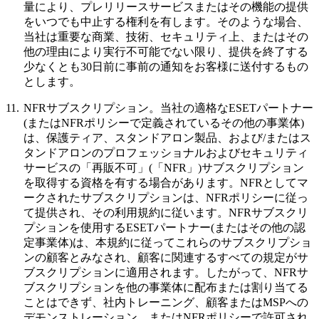
量により、プレリリースサービスまたはその機能の提供
をいつでも中止する権利を有します。そのような場合、
当社は重要な商業、技術、セキュリティ上、またはその
他の理由により実行不可能でない限り、提供を終了する
少なくとも30日前に事前の通知をお客様に送付するもの
とします。
11.
NFRサブスクリプション。
当社の適格なESETパートナー
(またはNFRポリシーで定義されているその他の事業体)
は、保護ティア、スタンドアロン製品、および/またはス
タンドアロンのプロフェッショナルおよびセキュリティ
サービスの「再販不可」(「
NFR
」)サブスクリプション
を取得する資格を有する場合があります。NFRとしてマ
ークされたサブスクリプションは、NFRポリシーに従っ
て提供され、その利用規約に従います。NFRサブスクリ
プションを使用するESETパートナー(またはその他の認
定事業体)は、本規約に従ってこれらのサブスクリプショ
ンの顧客とみなされ、顧客に関連するすべての規定がサ
ブスクリプションに適用されます。したがって、NFRサ
ブスクリプションを他の事業体に配布または割り当てる
ことはできず、社内トレーニング、顧客またはMSPへの
デモンストレーション、またはNFRポリシーで許可され