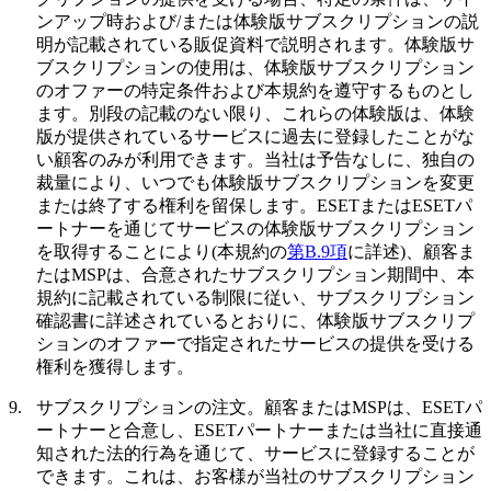
ンアップ時および/または体験版サブスクリプションの説
明が記載されている販促資料で説明されます。体験版サ
ブスクリプションの使用は、体験版サブスクリプション
のオファーの特定条件および本規約を遵守するものとし
ます。別段の記載のない限り、これらの体験版は、体験
版が提供されているサービスに過去に登録したことがな
い顧客のみが利用できます。当社は予告なしに、独自の
裁量により、いつでも体験版サブスクリプションを変更
または終了する権利を留保します。ESETまたはESETパ
ートナーを通じてサービスの体験版サブスクリプション
を取得することにより(本規約の
第B.9項
に詳述)、顧客ま
たはMSPは、合意されたサブスクリプション期間中、本
規約に記載されている制限に従い、サブスクリプション
確認書に詳述されているとおりに、体験版サブスクリプ
ションのオファーで指定されたサービスの提供を受ける
権利を獲得します。
9.
サブスクリプションの注文。
顧客またはMSPは、ESETパ
ートナーと合意し、ESETパートナーまたは当社に直接通
知された法的行為を通じて、サービスに登録することが
できます。これは、お客様が当社のサブスクリプション