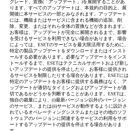
グレード、置換(「アップデート」)を展開することがあ
ります。すべてのアップデートは、本規約の目的上、展
開後に本サービスの一部とみなされます。アップデート
には、機能またはサービスに含まれる機能の追加、削
除、変更、またはそれら全体の置換などが含まれます。
お客様は、アップデートが完全に展開されるまで、影響
を受けるサービスを利用できない場合があります。場合
によっては、ESETのサービスを最大限活用するために、
特定の製品アップデートをダウンロードまたはインスト
ールする必要があります。必要なアップデートをインス
トールするまで、ESETはテクニカルサポートおよび新し
いアップデートの提供を停止したり、お客様に提供され
るサービスを制限したりする場合があります。ESETには
特定のアップデートをお客様に提供する義務はなく、ア
ップデートが適切なタイミングおよびアップデートが適
切であるかどうかを判断することがあります。ESETは、
独自の裁量により、(i)最新バージョン以外のバージョン
のサービス、または(ii)サービスが動作するように設計さ
れているオペレーティングシステムまたはその他のソフ
トウェアのバージョンに関連するサービスの利用をサポ
ートするアップデートの提供を停止する場合がありま
す。