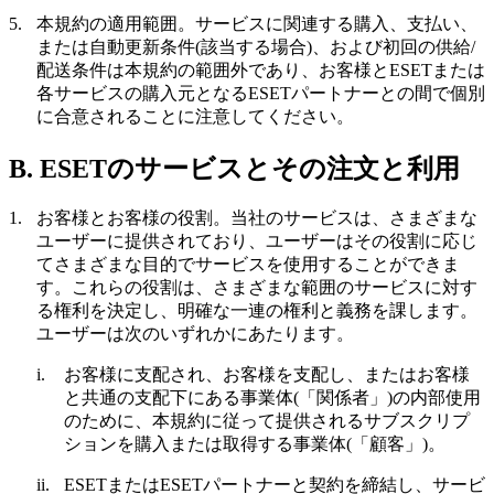
5.
本規約の適用範囲。
サービスに関連する購入、支払い、
または自動更新条件(該当する場合)、および初回の供給/
配送条件は本規約の範囲外であり、お客様とESETまたは
各サービスの購入元となるESETパートナーとの間で個別
に合意されることに注意してください。
B. ESETのサービスとその注文と利用
1.
お客様とお客様の役割。
当社のサービスは、さまざまな
ユーザーに提供されており、ユーザーはその役割に応じ
てさまざまな目的でサービスを使用することができま
す。これらの役割は、さまざまな範囲のサービスに対す
る権利を決定し、明確な一連の権利と義務を課します。
ユーザーは次のいずれかにあたります。
i.
お客様に支配され、お客様を支配し、またはお客様
と共通の支配下にある事業体(「
関係者
」)の内部使用
のために、本規約に従って提供されるサブスクリプ
ションを購入または取得する事業体(「
顧客
」)。
ii.
ESETまたはESETパートナーと契約を締結し、サービ