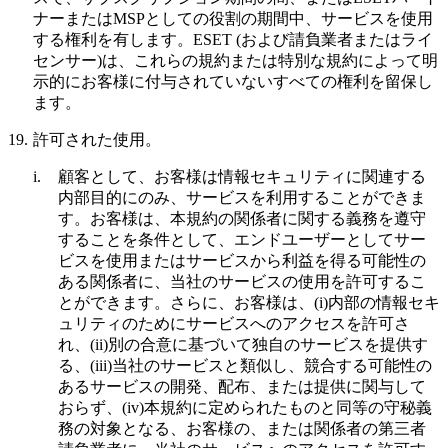
ナーまたはMSPとしての役割の期間中、サービスを使用
する権利を有します。ESET (および請負業者またはライ
センサー)は、これらの規約または特別な規約によって明
示的にお客様に付与されていないすべての権利を留保し
ます。
19.
許可された使用。
i.
顧客として、お客様は情報セキュリティに関連する
内部目的にのみ、サービスを利用することができま
す。お客様は、本規約の関係者に関する義務を遵守
することを条件として、エンドユーザーとしてサー
ビスを使用またはサービスから利益を得る可能性の
ある関係者に、当社のサービスの使用を許可するこ
とができます。さらに、お客様は、(i)内部の情報セキ
ュリティのためにサービスへのアクセスを許可さ
れ、(ii)別の合意に基づいて独自のサービスを提供す
る、(iii)当社のサービスと類似し、競合する可能性の
あるサービスの開発、配布、または提供に関与して
おらず、(iv)本規約に定められたものと同等の守秘義
務の対象となる、お客様の、または関係者の第三者