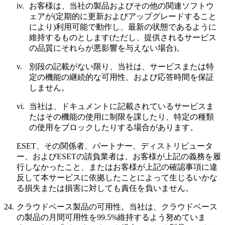
iv.
お客様は、当社の製品およびその他の関連ソフトウ
ェアが(定期的に更新およびアップグレードすること
により)利用可能で動作し、最新の状態であるように
維持するものとします(ただし、提供されるサービス
の品質にそれらが悪影響を与えない場合)。
v.
別段の記載がない限り、当社は、サービスまたは特
定の機能の継続的な可用性、および応答時間を保証
しません。
vi.
当社は、ドキュメントに記載されているサービスま
たはその機能の使用に制限を課したり、特定の種類
の使用をブロックしたりする場合があります。
ESET、その関係者、パートナー、ディストリビュータ
ー、およびESETの請負業者は、お客様が上記の義務を履
行しなかったこと、またはお客様が上記の確認事項に違
反して本サービスに依拠したことによって生じるいかな
る損失または損害に対しても責任を負いません。
24.
クラウドベース製品の可用性。
当社は、クラウドベース
の製品の月間可用性を99.5%維持するよう努めていま