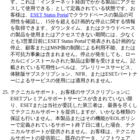
す。これは「インターネット経由でかかる製品にアクセ
スして使用できる」として定義されている状態です。お
客様は、
ESET Status Portal
でクラウドベースの製品の可
用性を確認し、15分を超える計画的な停止に関する情報
を取得できます。ダウンタイム、またはクラウドベース
の製品を使用またはアクセスできない期間には、少なく
とも3営業日前にESET Status Portalで発表される計画的な
停止、顧客またはMSP側の制限による利用不能、または
不可抗力事象は含まれません。停止が発生しても、ロー
カルにインストールされた製品は影響を受けません。記
載されている可用性レベルは、プレリリースサービス、
体験版サブスクリプション、NFR、またはESETパートナ
ーによるサービスの使用には適用されません。
25.
テクニカルサポート。
お客様のサブスクリプションに
ESETプレミアムサポートサービスが含まれていない限
り、ESETまたは当社が委託した第三者は、最善を尽くし
てテクニカルサポートを提供しますが、いかなる種類の
保証も行いません。本製品またはその機能がEOLポリシ
ーで定義されているサポート終了日に達した場合、テク
ニカルサポートが提供されません。お客様は、テクニカ
ルサポートの提供前に、既存のデータ、ソフトウェア、