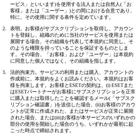
ービス
」といいます)を使用する法人または自然人(「
お
客様
」または「
ユーザー
」)との間における合意であり、
特に、その使用に関する条件を定めています。
2.
表明。
お客様がサブスクリプションを取得し、アカウン
トを登録し、組織のために当社のサービスを使用または
展開する場合、その組織を代表して本規約に同意し、そ
のような権限を持っていることを保証するものとしま
す。その場合、「お客様」および「ユーザー」は本規約
に同意した個人ではなく、その組織を指します。
3.
法的拘束力。
サービスの利用または購入、アカウントの
作成前に、本規約をよくお読みください。本規約はお客
様を拘束します。お客様とESETの契約は、(i) ESETまた
はESETパートナーがお客様にサブスクリプションを正常
に購入または取得したことを確認するメール(「
サブスク
リプション確認書
」)を送信した場合、(ii)お客様のアカウ
ントが正常に作成された、またはサービスが正常に展開
された場合、または(iii)お客様が本サービスのいずれかの
部分の使用を開始した場合のうち、いずれかが最初に起
こった時点で締結されます。