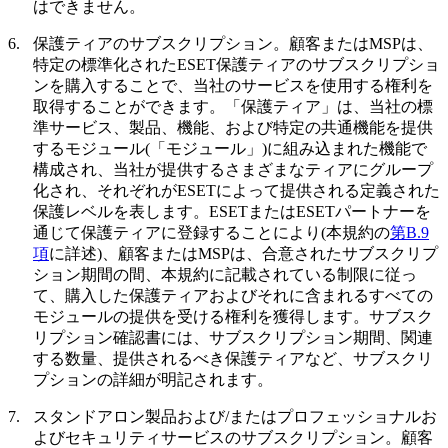
はできません。
6.
保護ティアのサブスクリプション。
顧客またはMSPは、
特定の標準化されたESET保護ティアのサブスクリプショ
ンを購入することで、当社のサービスを使用する権利を
取得することができます。「
保護ティア
」は、当社の標
準サービス、製品、機能、および特定の共通機能を提供
するモジュール(「
モジュール
」)に組み込まれた機能で
構成され、当社が提供するさまざまなティアにグループ
化され、それぞれがESETによって提供される定義された
保護レベルを表します。ESETまたはESETパートナーを
通じて保護ティアに登録することにより(本規約の
第B.9
項
に詳述)、顧客またはMSPは、合意されたサブスクリプ
ション期間の間、本規約に記載されている制限に従っ
て、購入した保護ティアおよびそれに含まれるすべての
モジュールの提供を受ける権利を獲得します。サブスク
リプション確認書には、サブスクリプション期間、関連
する数量、提供されるべき保護ティアなど、サブスクリ
プションの詳細が明記されます。
7.
スタンドアロン製品および/またはプロフェッショナルお
よびセキュリティサービスのサブスクリプション。
顧客