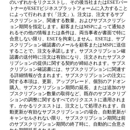
のいずれかをリクエストし、その後当社またはESETパー
トナーがESETビジネスプラットフォームに入力すること
によって行われます(「
注文
」)。注文は、注文するサブ
スクリプション、関連する数量、およびサブスクリプシ
ョン期間を指定します。顧客またはMSPによって通知さ
れるその他の情報または条件は、両当事者が書面で特に
合意しない限り、ESETを拘束しません。ESETは、サブ
スクリプション確認書のメールを顧客またはMSPに送信
することで、注文を承諾します。サブスクリプション確
認書の送付時に注文は有効になり、注文されたサブスク
リプションの提供に関する契約が締結されます。サブス
クリプション確認書には、サブスクリプションに関連す
る詳細情報が含まれます。サブスクリプションの注文に
関する本項は、更新、アップグレード、個別のアドオン
購入、サブスクリプション期間の延長、または追加のサ
ブスクリプション数量の取得など、既存のサブスクリプ
ションの調整に関するすべてのリクエストに適用されま
す。かかるリクエストは、注文として処理されます。自
動更新が有効なサブスクリプションの場合、自動更新が
キャンセルされない限り、サブスクリプション期間は前
のサブスクリプション期間の終了時に、自動的に合意さ