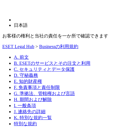
日本語
お客様の権利と当社の責任を一か所で確認できます
ESET Legal Hub
>
Businessの利用規約
A. 前文
B. ESETのサービスとその注文と利用
C. セキュリティとデータ保護
D. 守秘義務
E. 知的財産権
F. 免責事項と責任制限
G. 準拠法、管轄権および言語
H. 期間および解除
I. 一般条項
J. 連絡先の詳細
K. 特別な規約一覧
特別な規約