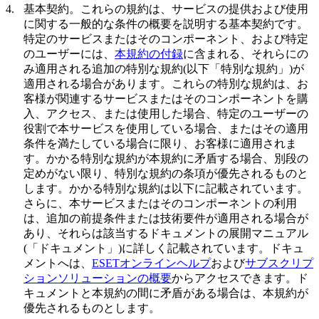
4.
基本契約。
これらの規約は、サービスの提供および使用
に関する一般的な条件の概要を説明する基本契約です。
特定のサービスまたはそのコンポーネント、および特定
のユーザーには、
本規約の付録
に含まれる、それらにの
み適用される追加の特別な規約(以下「
特別な規約
」)が
適用される場合があります。これらの特別な規約は、お
客様が関連するサービスまたはそのコンポーネントを購
入、アクセス、または使用した場合、特定のユーザーの
役割で本サービスを使用している場合、またはその適用
条件を満たしている場合に限り、お客様に適用されま
す。かかる特別な規約が本規約に矛盾する場合、別段の
定めがない限り、特別な規約の条項が優先されるものと
します。かかる特別な規約は以下に記載されています。
さらに、本サービスまたはそのコンポーネントの利用
は、追加の前提条件または技術要件が適用される場合が
あり、それらは該当するドキュメントの展開マニュアル
(「
ドキュメント
」)に詳しく記載されています。ドキュ
メントへは、
ESETオンラインヘルプ
および
サブスクリプ
ションソリューションの概要
からアクセスできます。ド
キュメントと本規約の間に矛盾がある場合は、本規約が
優先されるものとします。