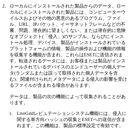
2.
ローカルにインストールされた製品からのデータ。
ロー
カルにインストールされた製品には、コンピューターウ
イルスおよびその他の悪意のあるプログラム、ファイ
ル、URL、IPパケット、イーサネットフレームなどの不
審、問題、潜在的に望ましくない、または潜在的に危険
なオブジェクト(「
侵入
」)のサンプル、ならびにインス
トール処理、デバイス、製品がインストールされている
プラットフォームの情報、製品の操作および機能の情報
を収集する機能が含まれ、これらはESETに送信されま
す。転送されるデータには、お客様または製品がインス
トールされているデバイスのエンドユーザーの個人デー
タ(ランダムまたは誤って取得された個人データを含
む)、関連付けられたメタデータによる侵入の影響を受け
るファイルが含まれる場合があります。
データは、製品の次の機能によって収集されることがあ
ります。
i.
LiveGridレピュテーションシステム機能には、侵入に
関する単方向ハッシュの収集とESETへの送信が含ま
れます。この機能は、製品の標準設定で有効です。