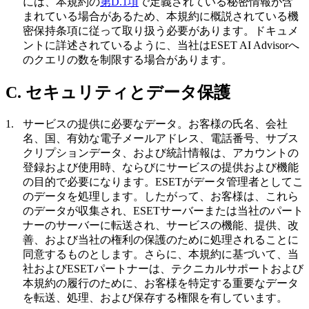
には、本規約の
第D.1項
で定義されている秘密情報が含
まれている場合があるため、本規約に概説されている機
密保持条項に従って取り扱う必要があります。ドキュメ
ントに詳述されているように、当社はESET AI Advisorへ
のクエリの数を制限する場合があります。
C. セキュリティとデータ保護
1.
サービスの提供に必要なデータ。
お客様の氏名、会社
名、国、有効な電子メールアドレス、電話番号、サブス
クリプションデータ、および統計情報は、アカウントの
登録および使用時、ならびにサービスの提供および機能
の目的で必要になります。ESETがデータ管理者としてこ
のデータを処理します。したがって、お客様は、これら
のデータが収集され、ESETサーバーまたは当社のパート
ナーのサーバーに転送され、サービスの機能、提供、改
善、および当社の権利の保護のために処理されることに
同意するものとします。さらに、本規約に基づいて、当
社およびESETパートナーは、テクニカルサポートおよび
本規約の履行のために、お客様を特定する重要なデータ
を転送、処理、および保存する権限を有しています。