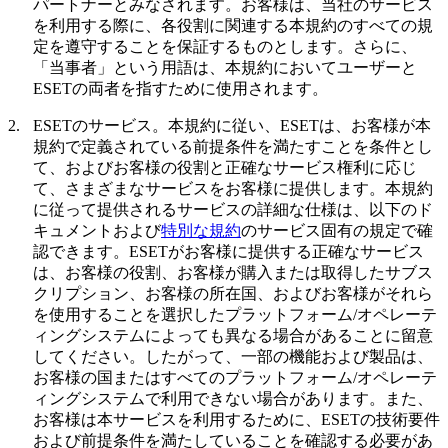
パートナーとみなされます。お客様は、当社のサービス
を利用する際に、各役割に関連する本規約のすべての規
定を遵守することを保証するものとします。さらに、
「
当事者
」という用語は、本規約においてユーザーと
ESETの両者を指すために使用されます。
2.
ESETのサービス。
本規約に従い、ESETは、お客様が本
規約で定義されている前提条件を満たすことを条件とし
て、およびお客様の役割と正確なサービス権利に応じ
て、さまざまなサービスをお客様に提供します。本規約
に従って提供されるサービスの詳細な仕様は、以下のド
キュメントおよび
特別な規約
のサービス固有の規定で確
認できます。ESETがお客様に提供する正確なサービス
は、お客様の役割、お客様が購入または取得したサブス
クリプション、お客様の所在国、およびお客様がそれら
を使用することを選択したプラットフォーム/オペレーテ
ィングシステムによっても異なる場合があることに留意
してください。したがって、一部の機能および製品は、
お客様の国またはすべてのプラットフォーム/オペレーテ
ィングシステムで利用できない場合があります。また、
お客様は本サービスを利用するために、ESETの技術要件
および前提条件を満たしていることを確認する必要があ