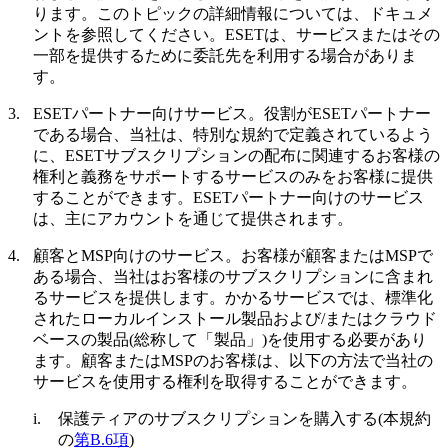
ります。このトピックの詳細情報については、ドキュメ
ントを参照してください。ESETは、サービスまたはその
一部を提供するために委託先を利用する場合がありま
す。
3.
ESETパートナー向けサービス。
役割がESETパートナー
である場合、当社は、特別な規約で定義されているよう
に、ESETサブスクリプションの配布に関連するお客様の
権利と義務をサポートするサービスのみをお客様に提供
することができます。ESETパートナー向けのサービス
は、主にアカウントを通じて提供されます。
4.
顧客とMSP向けのサービス。
お客様が顧客またはMSPで
ある場合、当社はお客様のサブスクリプションに含まれ
るサービスを提供します。かかるサービスでは、標準化
されたローカルインストール製品および/またはクラウド
ベースの製品(総称して「
製品
」)を使用する必要があり
ます。顧客またはMSPのお客様は、以下の方法で当社の
サービスを使用する権利を取得することができます。
i.
保護ティアのサブスクリプションを購入する(本規約
の
第B.6項
)