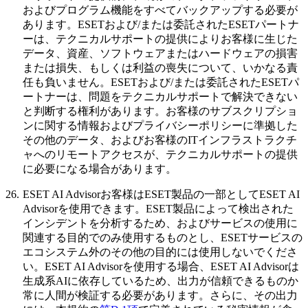
およびプログラム機能をすべてバックアップする必要が
あります。ESETおよび/または委託されたESETパートナ
ーは、テクニカルサポートの提供によりお客様に生じた
データ、資産、ソフトウェアまたはハードウェアの損害
または損失、もしくは利益の喪失について、いかなる責
任も負いません。ESETおよび/または委託されたESETパ
ートナーは、問題をテクニカルサポートで解決できない
と判断する権利があります。お客様のサブスクリプショ
ンに関する情報およびプライバシーポリシーに準拠した
その他のデータ、およびお客様のITインフラストラクチ
ャへのリモートアクセスが、テクニカルサポートの提供
に必要になる場合があります。
26.
ESET AI Advisor
お客様はESET製品の一部としてESET AI
Advisorを使用できます。ESET製品によって検出された
インシデントを分析するため、およびサービスの使用に
関連する目的でのみ使用するものとし、ESETサービスの
エコシステム外のその他の目的には使用しないでくださ
い。ESET AI Advisorを使用する場合、ESET AI Advisorは
生成系AIに依存しているため、出力が信頼できるものか
常に人間が検証する必要があります。さらに、その出力