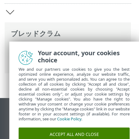
ブレッドクラム
ESETオンラインヘルプ
>
ESET MSP
Your account, your cookies
Administrator 2
>
ESET MSP
choice
Administrator 2 概要
We and our partners use cookies to give you the best
optimized online experience, analyze our website traffic,
and serve you with personalized ads. You can agree to the
collection of all cookies by clicking "Accept all and close",
decline all non-essential cookies by choosing "Accept
essential cookies only", or adjust your cookie settings by
clicking "Manage cookies". You also have the right to
withdraw your consent or change your cookie preferences
anytime by clicking the "Manage cookies" link in our website
デスクトップサイトの表示
footer or in your account settings (if available). For more
End of Life
information, see our
Cookie Policy
.
ESETナレッジベース
ACCEPT ALL AND CLOSE
ESETフォーラム