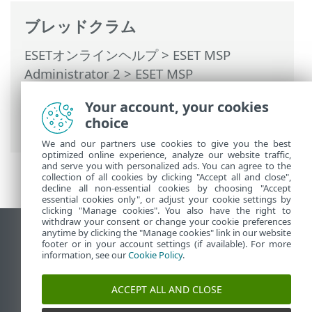
ブレッドクラム
ESETオンラインヘルプ
>
ESET MSP
Administrator 2
>
ESET MSP
Administrator 2の使用 >
ESET Cloud
Your account, your cookies
Office Securityの使用
>
ユーザーアクセス
choice
と権限
> 権限シナリオ
We and our partners use cookies to give you the best
optimized online experience, analyze our website traffic,
and serve you with personalized ads. You can agree to the
collection of all cookies by clicking "Accept all and close",
decline all non-essential cookies by choosing "Accept
essential cookies only", or adjust your cookie settings by
clicking "Manage cookies". You also have the right to
withdraw your consent or change your cookie preferences
anytime by clicking the "Manage cookies" link in our website
デスクトップサイトの表示
footer or in your account settings (if available). For more
End of Life
information, see our
Cookie Policy
.
ESETナレッジベース
ACCEPT ALL AND CLOSE
ESETフォーラム
ESET Status Portal